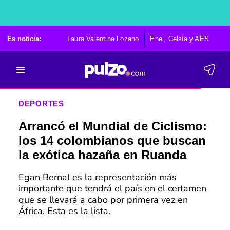
Es noticia:
Laura Valentina Lozano
Enel, Celsia y AES
Po
DEPORTES
Arrancó el Mundial de Ciclismo:
los 14 colombianos que buscan
la exótica hazaña en Ruanda
Egan Bernal es la representación más
importante que tendrá el país en el certamen
que se llevará a cabo por primera vez en
África. Esta es la lista.