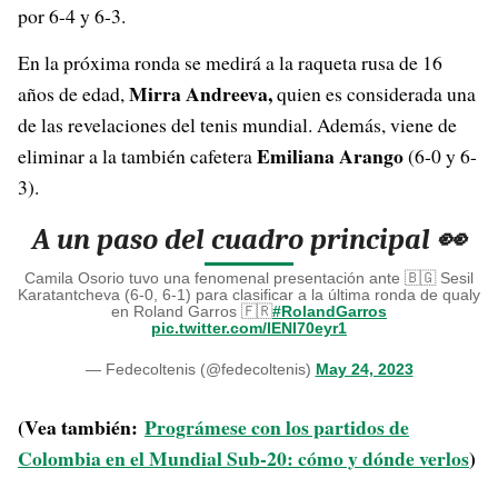
por 6-4 y 6-3.
En la próxima ronda se medirá a la raqueta rusa de 16
Mirra Andreeva,
años de edad,
quien es considerada una
de las revelaciones del tenis mundial. Además, viene de
Emiliana Arango
eliminar a la también cafetera
(6-0 y 6-
3).
A un paso del cuadro principal 👀
Camila Osorio tuvo una fenomenal presentación ante 🇧🇬 Sesil
Karatantcheva (6-0, 6-1) para clasificar a la última ronda de qualy
en Roland Garros 🇫🇷
#RolandGarros
pic.twitter.com/IENI70eyr1
— Fedecoltenis (@fedecoltenis)
May 24, 2023
(Vea también:
Prográmese con los partidos de
Colombia en el Mundial Sub-20: cómo y dónde verlos
)