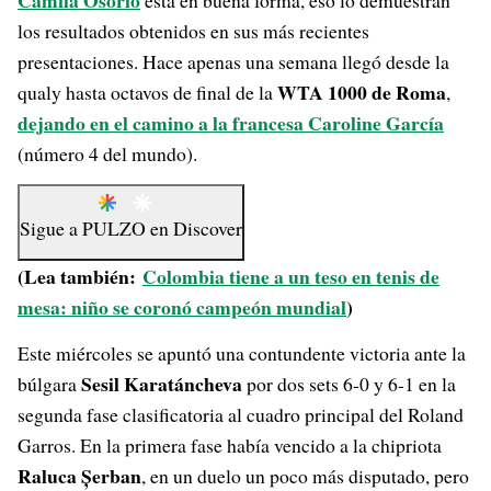
Camila Osorio
está en buena forma, eso lo demuestran
los resultados obtenidos en sus más recientes
presentaciones. Hace apenas una semana llegó desde la
WTA 1000 de Roma
qualy hasta octavos de final de la
,
dejando en el camino a la francesa Caroline García
(número 4 del mundo).
Sigue a
PULZO
en
Discover
(Lea también:
Colombia tiene a un teso en tenis de
mesa: niño se coronó campeón mundial
)
Este miércoles se apuntó una contundente victoria ante la
Sesil Karatáncheva
búlgara
por dos sets 6-0 y 6-1 en la
segunda fase clasificatoria al cuadro principal del Roland
Garros. En la primera fase había vencido a la chipriota
Raluca Șerban
, en un duelo un poco más disputado, pero