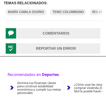
TEMAS RELACIONADOS:
MARÍA CAMILA OSORIO
TENIS COLOMBIANO
ROLAND
COMENTARIOS
REPORTAR UN ERROR
Recomendados en
Deportes
Domina tus finanzas: claves
¿Cómo usar las cesantí
para construir estabilidad
comprar vivienda 2026
económica y cumplir tus metas
fácil lo puede hacer co
personales