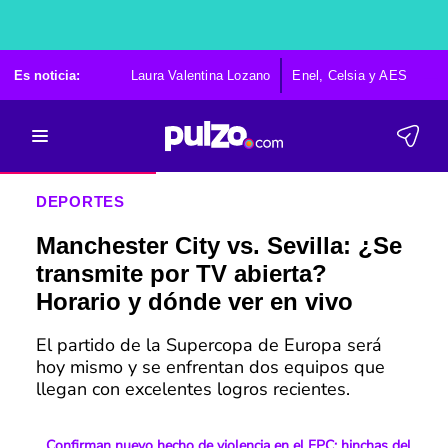
Es noticia:
Laura Valentina Lozano
Enel, Celsia y AES
Po
DEPORTES
Manchester City vs. Sevilla: ¿Se
transmite por TV abierta?
Horario y dónde ver en vivo
El partido de la Supercopa de Europa será
hoy mismo y se enfrentan dos equipos que
llegan con excelentes logros recientes.
Confirman nuevo hecho de violencia en el FPC; hinchas del