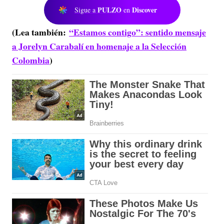
PULZO
Discover
Sigue a
en
(Lea también:
“Estamos contigo”: sentido mensaje
a Jorelyn Carabalí en homenaje a la Selección
Colombia
)