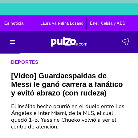
Es noticia:
Laura Valentina Lozano
Enel, Celsia y AES
Po
DEPORTES
[Video] Guardaespaldas de
Messi le ganó carrera a fanático
y evitó abrazo (con rudeza)
El insólito hecho ocurrió en el duelo entre Los
Ángeles e Inter Miami, de la MLS, el cual
quedó 1-3. Yassine Chueko volvió a ser el
centro de atención.