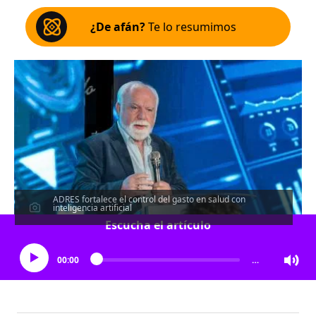
¿De afán?
Te lo resumimos
ADRES fortalece el control del gasto en salud con
inteligencia artificial
Escucha el artículo
00:00
…