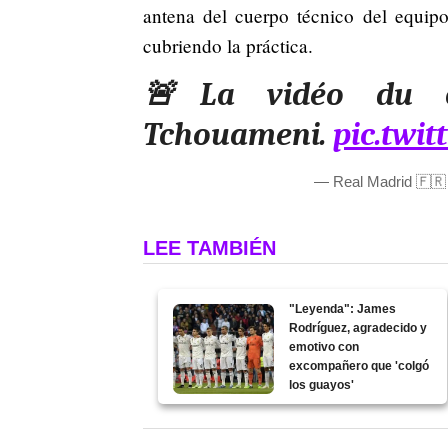
antena del cuerpo técnico del equip
cubriendo la práctica.
🚨La vidéo du c
Tchouameni.
pic.twi
— Real Madrid 🇫
LEE TAMBIÉN
"Leyenda": James
Rodríguez, agradecido y
emotivo con
excompañero que 'colgó
los guayos'