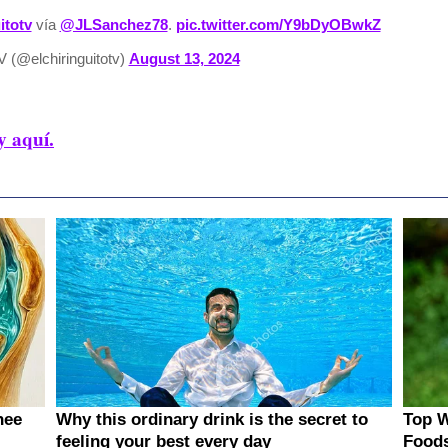
itotv
vía
@JLSanchez78
.
pic.twitter.com/Y9bDyOBwkZ
V (@elchiringuitotv)
August 13, 2024
y aquí.