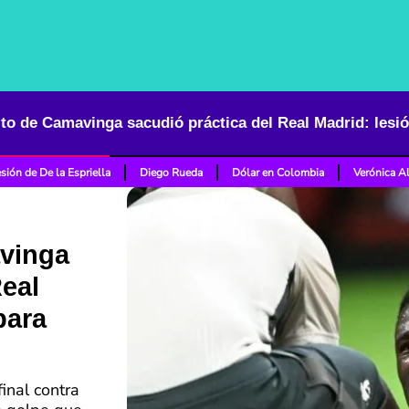
sión de De la Espriella
Diego Rueda
Dólar en Colombia
Verónica A
avinga
Real
para
inal contra