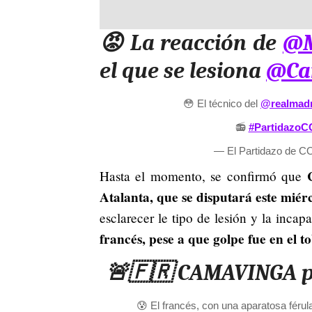
😡 La reacción de
@M
el que se lesiona
@Ca
😳 El técnico del
@realmadr
📻
#Partidazo
— El Partidazo de C
Hasta el momento, se confirmó que
Atalanta, que se disputará este miér
esclarecer le tipo de lesión y la incap
francés, pese a que golpe fue en el to
🚨🇫🇷 CAMAVINGA p
😰 El francés, con una aparatosa férula