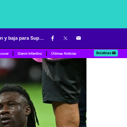
[Video] Grito de Camavinga sacudió práctica del Real Madrid: lesión y baja para Supercopa
Boletines
lcocer
Gianni Infantino
Últimas Noticias