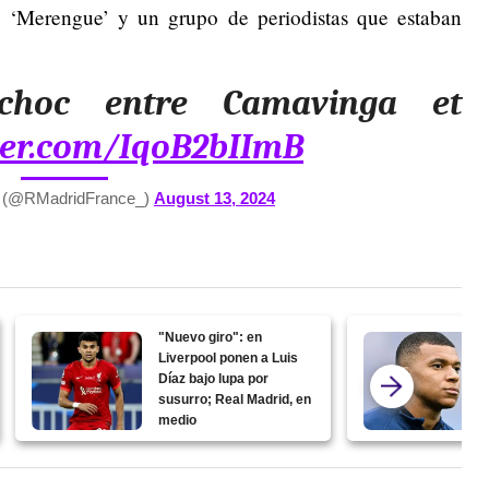
o ‘Merengue’ y un grupo de periodistas que estaban
hoc entre Camavinga et
tter.com/IqoB2bIImB
 (@RMadridFrance_)
August 13, 2024
"Nuevo giro": en
Liverpool ponen a Luis
Díaz bajo lupa por
susurro; Real Madrid, en
medio