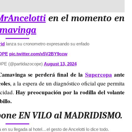
rAncelotti
en el momento en
mavinga
id
lanza su cronometro expresando su enfado
COPE
pic.twitter.com/x5V2BY9ccw
OPE (@partidazocope)
August 13, 2024
Camavinga se perderá final de la
Supercopa
ante
coles
, a la espera de un diagnóstico oficial que permita
Hay preocupación por la rodilla del volante
acidad.
billo.
one EN VILO al MADRIDISMO.
 en su llegada al hotel…el gesto de Ancelotti lo dice todo.