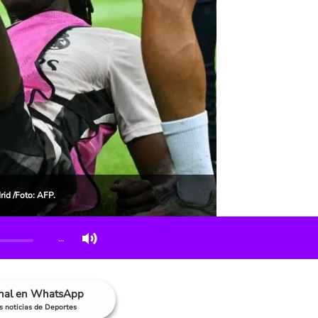
id /Foto: AFP.
…
anal en WhatsApp
as noticias de Deportes