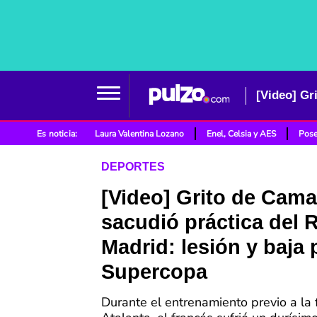
Es noticia:
Laura Valentina Lozano
Enel, Celsia y AES
Pose
DEPORTES
[Video] Grito de Cam
sacudió práctica del 
Madrid: lesión y baja 
Supercopa
Durante el entrenamiento previo a la f