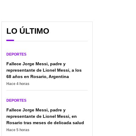
LO ÚLTIMO
DEPORTES
Fallece Jorge Messi, padre y
representante de Lionel Messi, a los
68 años en Rosario, Argentina
Hace 4 horas
Carrera de Kylian
Real Madrid rompe
Mbappé daría giro
nuevo récord en el
DEPORTES
inesperado (de muchos
fútbol, pero ahora en
Fallece Jorge Messi, padre y
millones); de qué se
ingresos; Florentino,
representante de Lionel Messi, en
trata
encantado
Rosario tras meses de delicada salud
Hace 5 horas