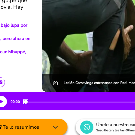
mo golpe que
sovia. Hay
 bajo lupa por
, pero ahora en
añola: Mbappé,
Lesión Camavinga entrenando con Real Madr
00:00
Únete a nuestro c
?
Te lo resumimos
Suscríbete y lee las últim