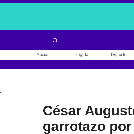
Es noticia:
Laura Valentina Lozano
Enel, Celsia y AES
Nación
Bogotá
Deportes
)
César August
garrotazo por