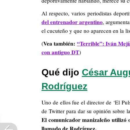
deportivamente hablando, merece su cu
Al respecto, varios periodistas depor
del entrenador argentino
, argumenta
el cucuteño y que no aparecen en la lis
Vea también:
“Terrible”: Iván Mej
(
con antiguo DT
)
Qué dijo
César Aug
Rodríguez
Uno de ellos fue el director de ‘El Pu
de Twitter para dar su opinión sobre l
El comunicador manizaleño utilizó o
llamado de Rodríguez.