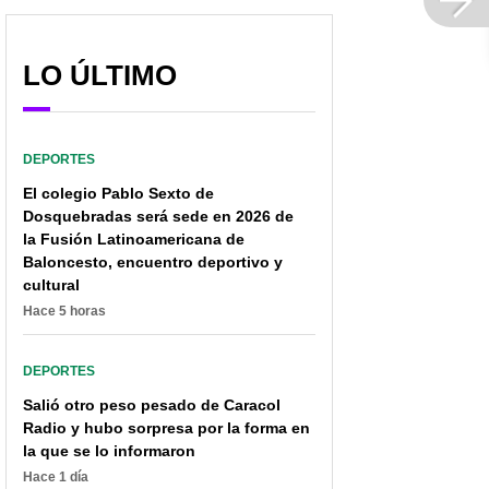
LO ÚLTIMO
DEPORTES
El colegio Pablo Sexto de
Dosquebradas será sede en 2026 de
Iván Mejía arremetió otra
"Como persona, no
la Fusión Latinoamericana de
vez contra el 'Pulso del
puede manchar lo que
Baloncesto, encuentro deportivo y
fútbol', al ver comentario
soy": 'Pipe' Pardo, sobre
cultural
de oyente
afirmaciones de
Londoño
Hace 5 horas
DEPORTES
Salió otro peso pesado de Caracol
Radio y hubo sorpresa por la forma en
la que se lo informaron
Hace 1 día