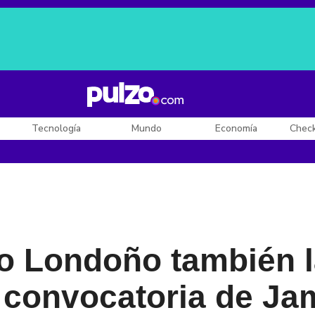
Posesión de De la Espriella
Diego Rueda
Dólar en Colombia
Tecnología
Mundo
Economía
Chec
o Londoño también 
 convocatoria de Ja