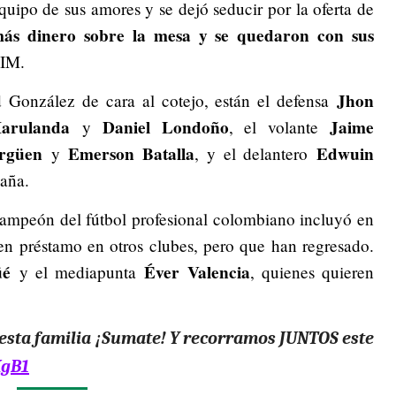
 equipo de sus amores y se dejó seducir por la oferta de
más dinero sobre la mesa y se quedaron con sus
DIM.
Jhon
d González de cara al cotejo, están el defensa
Marulanda
Daniel Londoño
Jaime
y
, el volante
rgüen
Emerson Batalla
Edwuin
y
, y el delantero
paña.
bcampeón del fútbol profesional colombiano incluyó en
 en préstamo en otros clubes, pero que han regresado.
üé
Éver Valencia
y el mediapunta
, quienes quieren
 esta familia ¡Sumate! Y recorramos JUNTOS este
KgB1