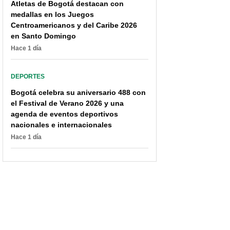
Atletas de Bogotá destacan con
medallas en los Juegos
Centroamericanos y del Caribe 2026
en Santo Domingo
Hace 1 día
DEPORTES
Pese a que se enredó el
fichaje, Medellín no le
Bogotá celebra su aniversario 488 con
cierra sus puertas a
el Festival de Verano 2026 y una
'Gio' Moreno
agenda de eventos deportivos
nacionales e internacionales
Hace 1 día