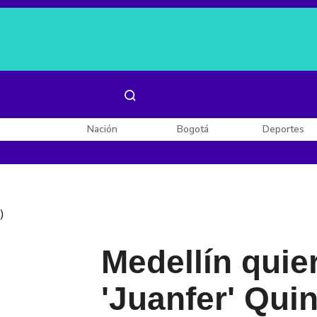
Es noticia:
Laura Valentina Lozano
Enel, Celsia y AES
Nación
Bogotá
Deportes
)
Medellín quie
'Juanfer' Quin