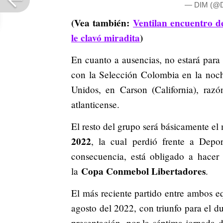
— DIM (@D
(Vea también:
Ventilan encuentro d
le clavó miradita
)
En cuanto a ausencias, no estará para 
con la Selección Colombia en la noch
Unidos, en Carson (California), razó
atlanticense.
El resto del grupo será básicamente el
2022
, la cual perdió frente a Depo
consecuencia, está obligado a hacer 
Copa Conmebol Libertadores
la
.
El más reciente partido entre ambos eq
agosto del 2022, con triunfo para el du
presentación, por la séptima jornada 