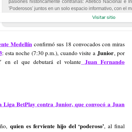
pasiones históricamente contrarias: Atlético Nacional e I
'Poderosos' juntos en un solo espacio informativo, con el 
Visitar sitio
ente Medellín
confirmó sus 18 convocados con miras
3
Junior
: esta noche (7:30 p.m.), cuando visite a
, por
Juan Fernando
Y en el que debutará el volante
a Liga BetPlay contra Junior, que convocó a Juan
quien es ferviente hijo del ‘poderoso’
eño,
, al final