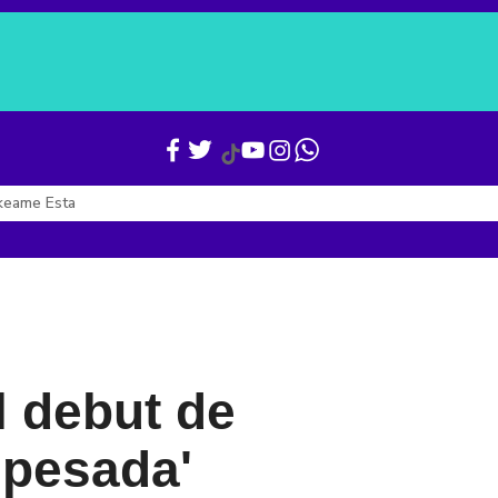
Verónica Alcocer
Gianni Infantino
Boletines
Últimas Noticias
keame Esta
l debut de
 'pesada'