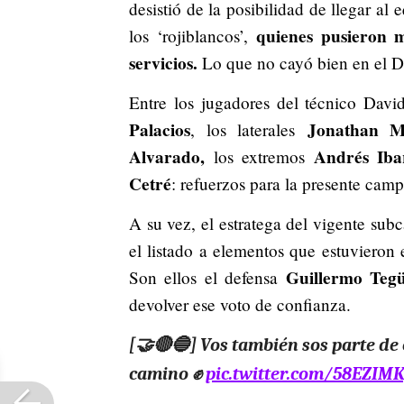
desistió de la posibilidad de llegar al
quienes pusieron 
los ‘rojiblancos’,
servicios.
Lo que no cayó bien en el 
Entre los jugadores del técnico Davi
Palacios
Jonathan 
, los laterales
Alvarado,
Andrés Iba
los extremos
Cetré
: refuerzos para la presente cam
A su vez, el estratega del vigente su
el listado a elementos que estuvieron
Guillermo Teg
Son ellos el defensa
devolver ese voto de confianza.
[🤝🔴🔵] Vos también sos parte de
camino ✊
pic.twitter.com/58EZIM