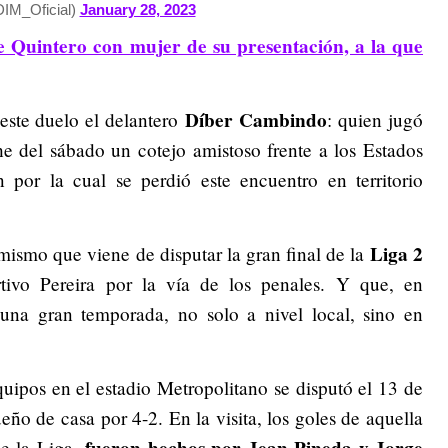
IM_Oficial)
January 28, 2023
e Quintero con mujer de su presentación, a la que
Díber Cambindo
este duelo el delantero
: quien jugó
e del sábado un cotejo amistoso frente a los Estados
n por la cual se perdió este encuentro en territorio
Liga 2
 mismo que viene de disputar la gran final de la
rtivo Pereira por la vía de los penales. Y que, en
una gran temporada, no solo a nivel local, sino en
uipos en el estadio Metropolitano se disputó el 13 de
eño de casa por 4-2. En la visita, los goles de aquella
fueron hechos por Jean Pineda y Jorge
de la Liga,