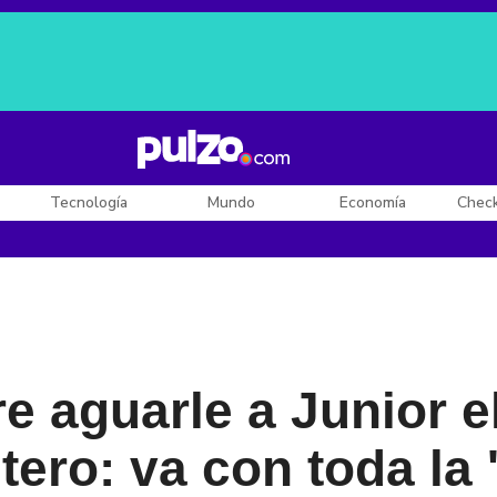
Posesión de De la Espriella
Diego Rueda
Dólar en Colombia
Tecnología
Mundo
Economía
Chec
re aguarle a Junior e
tero: va con toda la