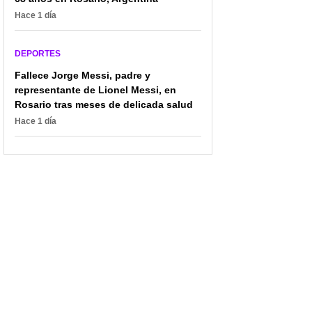
Hace 1 día
DEPORTES
Fallece Jorge Messi, padre y
representante de Lionel Messi, en
Rosario tras meses de delicada salud
Hace 1 día
¡Colombia brilla en el
La medalla de oro más
Panamericano de
sentida: el homenaje a
Ciclismo de Pista: 11
Johnny Gaudreau que
medallas y jóvenes
marcó los Juegos
promesas rumbo a
Olímpicos de invierno
LA28!