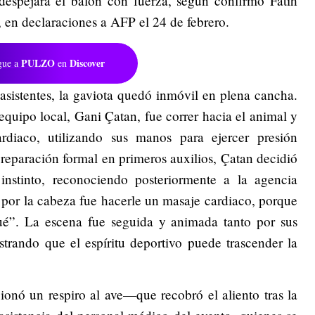
despejara el balón con fuerza, según confirmó Fatih
 en declaraciones a AFP el 24 de febrero.
PULZO
Discover
gue a
en
asistentes, la gaviota quedó inmóvil en plena cancha.
equipo local, Gani Çatan, fue correr hacia el animal y
rdiaco, utilizando sus manos para ejercer presión
 preparación formal en primeros auxilios, Çatan decidió
instinto, reconociendo posteriormente a la agencia
por la cabeza fue hacerle un masaje cardiaco, porque
ué”. La escena fue seguida y animada tanto por sus
trando que el espíritu deportivo puede trascender la
cionó un respiro al ave—que recobró el aliento tras la