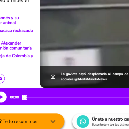
ió a miles en
ponés y su
ar animal
 macaco rechazado
o Alexander
nión comunitaria
ueja de Colombia y
La gaviota cayó desplomada al campo de 
sociales @AlertaMundoNews
00:00
Únete a nuestro c
?
Te lo resumimos
Suscríbete y lee las últim