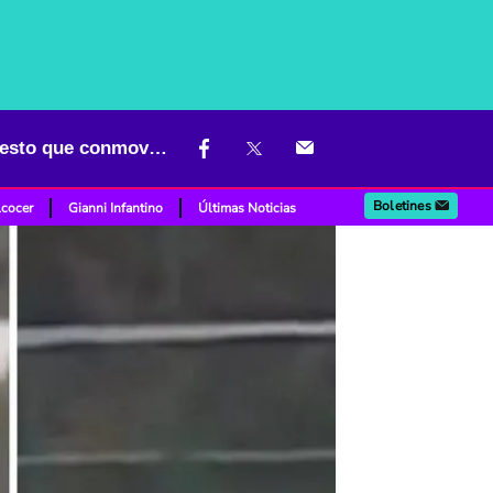
El futbolista que salvó a una gaviota en pleno partido: el emotivo gesto que conmovió a Turquía y al mundo
Boletines
lcocer
Gianni Infantino
Últimas Noticias