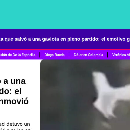
sión de De la Espriella
Diego Rueda
Dólar en Colombia
Verónica A
ó a una
do: el
onmovió
ad detuvo un