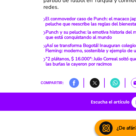
partido de fútbol en Turquía y conmov
redes.
El conmovedor caso de Punch: el macaco ja
peluche que reescribe las reglas del bienest
Punch y su peluche: la emotiva historia del
que está conquistando al mundo
¡Así se transforma Bogotá! Inauguran colegi
Fleming: moderno, sostenible y ejemplo de u
"2 plátanos, $ 16.000": Julio Correal soltó q
las burlas le cayeron por racimos
COMPARTIR:
Escucha el artículo
¿De afán