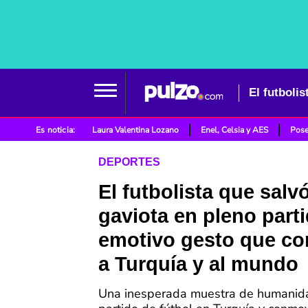
Es noticia:
Laura Valentina Lozano
Enel, Celsia y AES
Pose
DEPORTES
El futbolista que salv
gaviota en pleno parti
emotivo gesto que c
a Turquía y al mundo
Una inesperada muestra de humanid