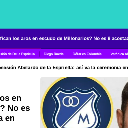
sión de De la Espriella
Diego Rueda
Dólar en Colombia
Verónica A
osesión Abelardo de la Espriella: así va la ceremonia e
ros en
s? No es
a en