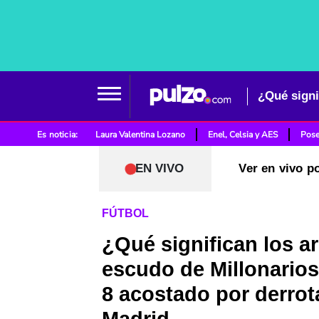
Es noticia:
Laura Valentina Lozano
Enel, Celsia y AES
Pose
EN VIVO
Ver en vivo p
FÚTBOL
¿Qué significan los a
escudo de Millonario
8 acostado por derrot