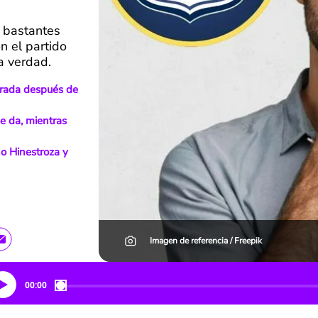
n bastantes
n el partido
a verdad.
erada después de
e da, mientras
o Hinestroza y
Imagen de referencia / Freepik
00:00