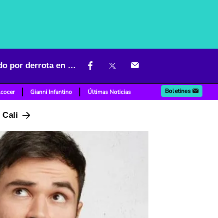
¿Qué significan los aros en escudo de Millonarios? No es 8 acostado por derrota en Madrid
Boletines
lcocer
Gianni Infantino
Últimas Noticias
n Cali