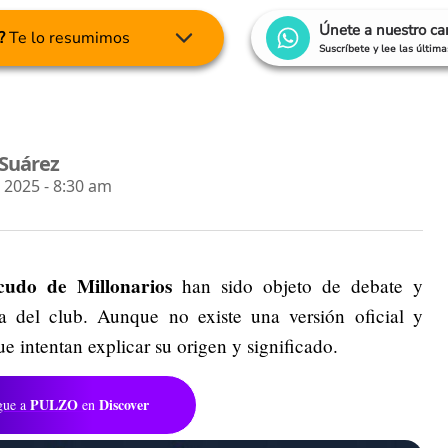
Únete a nuestro c
?
Te lo resumimos
Suscríbete y lee las últim
 Suárez
2025 - 8:30 am
scudo de Millonarios
han sido objeto de debate y
ia del club. Aunque no existe una versión oficial y
que intentan explicar su origen y significado.
PULZO
Discover
gue a
en