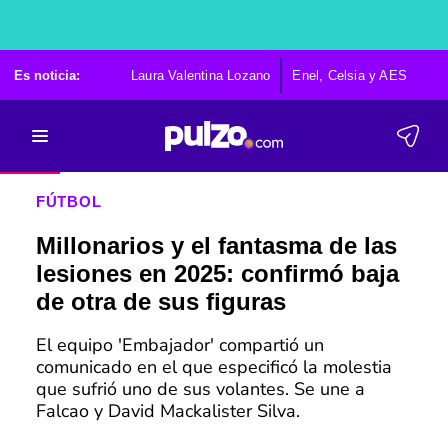
Es noticia:
Laura Valentina Lozano
Enel, Celsia y AES
Po
FÚTBOL
Millonarios y el fantasma de las
lesiones en 2025: confirmó baja
de otra de sus figuras
El equipo 'Embajador' compartió un
comunicado en el que especificó la molestia
que sufrió uno de sus volantes. Se une a
Falcao y David Mackalister Silva.