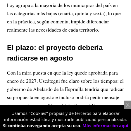
hoy agrupa a la mayoría de los municipios del país en
las categorías más bajas (cuarta, quinta y sexta), lo que
en la práctica, según comenta, impide diferenciar
realmente las necesidades de cada territorio.
El plazo: el proyecto debería
radicarse en agosto
Con la mira puesta en que la ley quede aprobada para
enero de 2027, Uscátegui fue claro sobre los tiempos: el
gobierno de Abelardo de la Espriella tendría que radicar
su propuesta en agosto e incluso podría pedir mensaje
de urgencia para agilizar el trámite en el Congreso.
Usamos "Cookies" propias y de terceros para elaborar
posesión del nuevo presidente
De cara a la
, que ha
información estadística y mostrarle publicidad personalizada.
causado revuelo por la propuesta de hacerse fuera de
Si continúa navegando acepta su uso.
Más información aquí