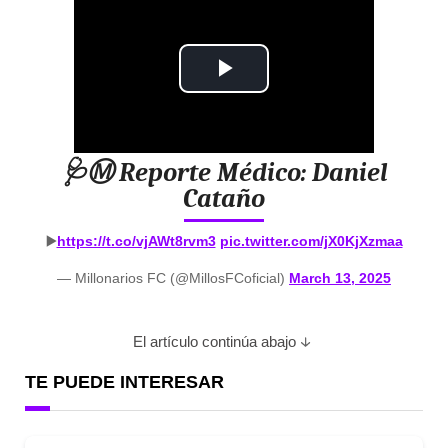
P
l
🩺Ⓜ️ Reporte Médico: Daniel
a
Cataño
y
▶️
https://t.co/vjAWt8rvm3
pic.twitter.com/jX0KjXzmaa
V
— Millonarios FC (@MillosFCoficial)
March 13, 2025
i
El artículo continúa abajo
d
TE PUEDE INTERESAR
e