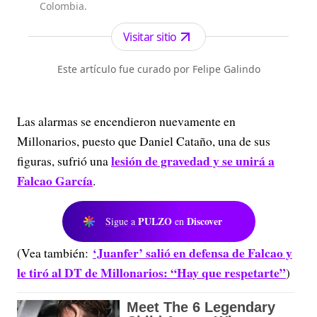
Colombia.
Visitar sitio
Este artículo fue curado por Felipe Galindo
Las alarmas se encendieron nuevamente en
Millonarios, puesto que Daniel Cataño, una de sus
lesión de gravedad y se unirá a
figuras, sufrió una
Falcao García
.
PULZO
Discover
Sigue a
en
‘Juanfer’ salió en defensa de Falcao y
(Vea también:
le tiró al DT de Millonarios: “Hay que respetarte”
)