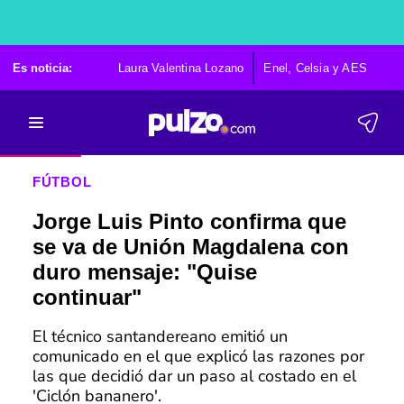
Es noticia:
Laura Valentina Lozano
Enel, Celsia y AES
Po
FÚTBOL
Jorge Luis Pinto confirma que
se va de Unión Magdalena con
duro mensaje: "Quise
continuar"
El técnico santandereano emitió un
comunicado en el que explicó las razones por
las que decidió dar un paso al costado en el
'Ciclón bananero'.