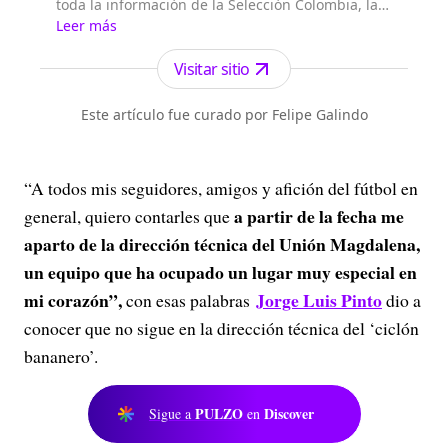
toda la información de la Selección Colombia, las
figuras a nivel internacional, lo mejor de la Liga
Leer más
colombiana y el seguimiento del balompié
internacional.
Visitar sitio
Este artículo fue curado por Felipe Galindo
“A todos mis seguidores, amigos y afición del fútbol en
a partir de la fecha me
general, quiero contarles que
aparto de la dirección técnica del Unión Magdalena,
un equipo que ha ocupado un lugar muy especial en
mi corazón”
,
Jorge Luis Pinto
con esas palabras
dio a
conocer que no sigue en la dirección técnica del ‘ciclón
bananero’.
PULZO
Discover
Sigue a
en