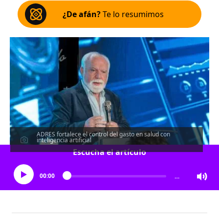
¿De afán?
Te lo resumimos
ADRES fortalece el control del gasto en salud con
inteligencia artificial
Escucha el artículo
00:00
…