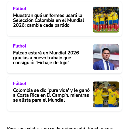
Fútbol
i
Muestran qué uniformes usará la
Selección Colombia en el Mundial
d
2026; cambia cada partido
e
Fútbol
o
Falcao estará en Mundial 2026
gracias a nuevo trabajo que
consiguió: "Fichaje de lujo"
Fútbol
Colombia se dio 'pura vida' y le ganó
a Costa Rica en El Campín, mientras
se alista para el Mundial
Pero sus palabras no se detuvieron ahí. En el mismo