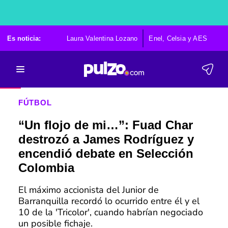
Es noticia:
Laura Valentina Lozano
Enel, Celsia y AES
Po
FÚTBOL
“Un flojo de mi…”: Fuad Char
destrozó a James Rodríguez y
encendió debate en Selección
Colombia
El máximo accionista del Junior de
Barranquilla recordó lo ocurrido entre él y el
10 de la 'Tricolor', cuando habrían negociado
un posible fichaje.