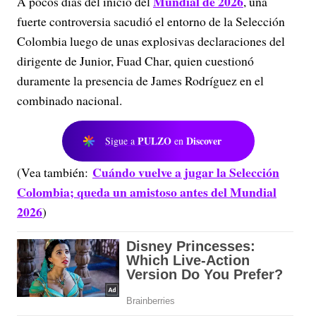
Mundial de 2026
A pocos días del inicio del
, una
fuerte controversia sacudió el entorno de la Selección
Colombia luego de unas explosivas declaraciones del
dirigente de Junior, Fuad Char, quien cuestionó
duramente la presencia de James Rodríguez en el
combinado nacional.
PULZO
Discover
Sigue a
en
Cuándo vuelve a jugar la Selección
(Vea también:
Colombia; queda un amistoso antes del Mundial
2026
)