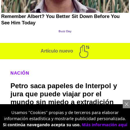
Artículo nuevo
NACIÓN
Petro saca papeles de Interpol y
jura que puede viajar por el
mundo sin miedo a extradición
Usamos "Cookies" propias y de terceros para elaborar
Nuevos papeles revelados por el entorno del
información estadística y mostrarle publicidad personalizada.
presidente indican la ausencia de órdenes de
Si continúa navegando acepta su uso.
Más información aquí
captura internacionales, aunque las