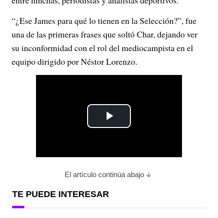
entre hinchas, periodistas y analistas deportivos.
“¿Ese James para qué lo tienen en la Selección?”, fue
una de las primeras frases que soltó Char, dejando ver
su inconformidad con el rol del mediocampista en el
equipo dirigido por Néstor Lorenzo.
P
l
a
El artículo continúa abajo
y
TE PUEDE INTERESAR
V