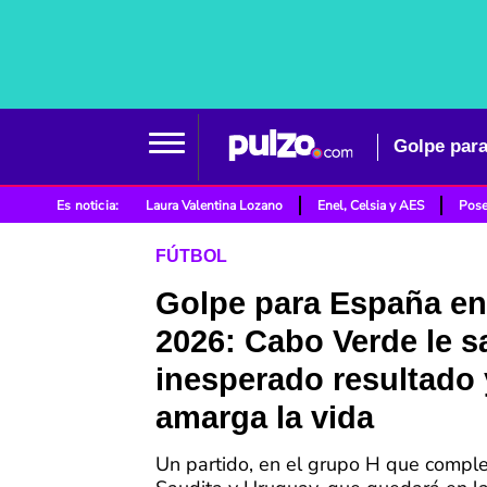
Es noticia:
Laura Valentina Lozano
Enel, Celsia y AES
Pose
FÚTBOL
Golpe para España en
2026: Cabo Verde le s
inesperado resultado 
amarga la vida
Un partido, en el grupo H que compl