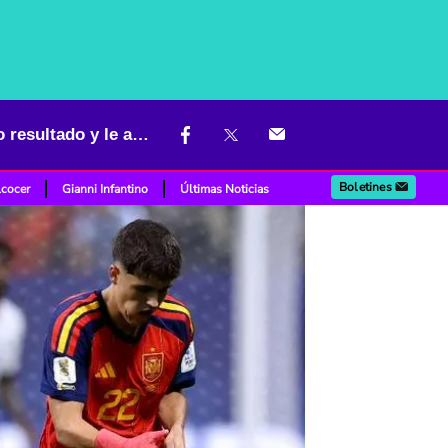
Golpe para España en Mundial 2026: Cabo Verde le sacó inesperado resultado y le amarga la vida
Boletines
lcocer
Gianni Infantino
Últimas Noticias