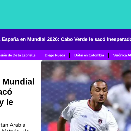
sión de De la Espriella
Diego Rueda
Dólar en Colombia
Verónica A
 Mundial
acó
y le
etan Arabia