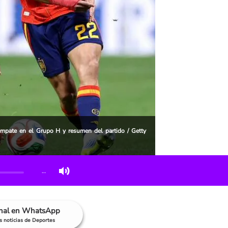
mpate en el Grupo H y resumen del partido / Getty
…
anal en WhatsApp
as noticias de Deportes