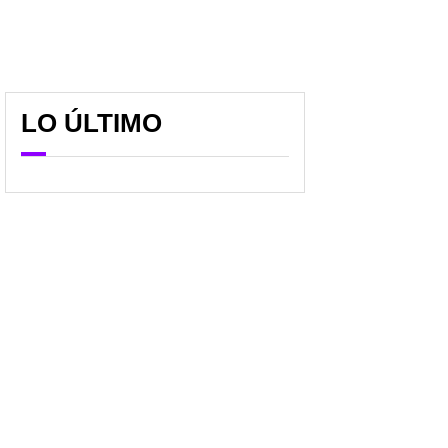
LO ÚLTIMO
Mundial 2026 sorprendió
Escándalo en Mundial
a Australia como nuevo
2026: graban a
campeón no oficial de
funcionario mexicano