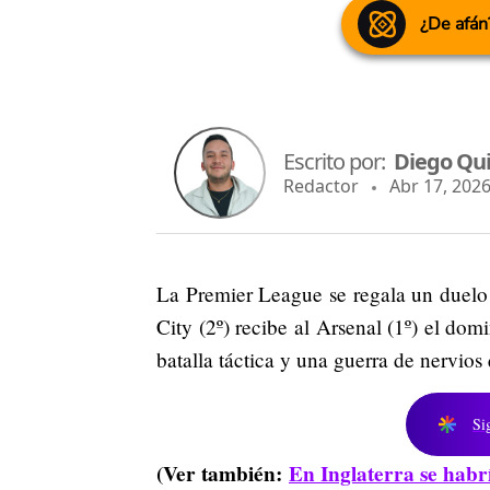
¿De afán
Escrito por:
Diego Qu
Redactor
Abr 17, 2026
La Premier League se regala un duelo d
City (2º) recibe al Arsenal (1º) el do
batalla táctica y una guerra de nervios 
Si
(Ver también:
En Inglaterra se habrí