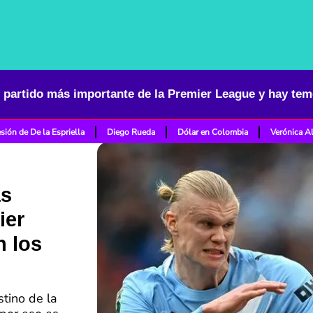
sión de De la Espriella
Diego Rueda
Dólar en Colombia
Verónica A
ás
ier
n los
tino de la