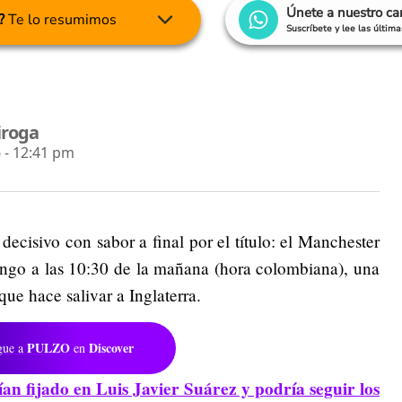
Únete a nuestro c
?
Te lo resumimos
Suscríbete y lee las últim
iroga
 - 12:41 pm
ecisivo con sabor a final por el título: el Manchester
mingo a las 10:30 de la mañana (hora colombiana), una
que hace salivar a Inglaterra.
PULZO
Discover
gue a
en
an fijado en Luis Javier Suárez y podría seguir los