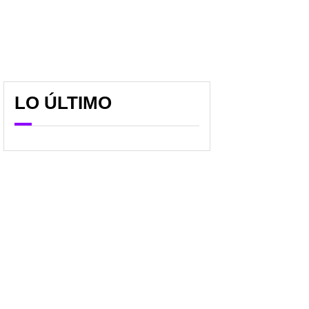
LO ÚLTIMO
Colombia puso a bailar
Barcelona protagonizó
cumbia a Brasil y lo
nuevo berrinche y se
eliminó del
quejó con la Uefa por
Sudamericano Sub-17 a
quedar eliminado de
punta de golazos
Champions