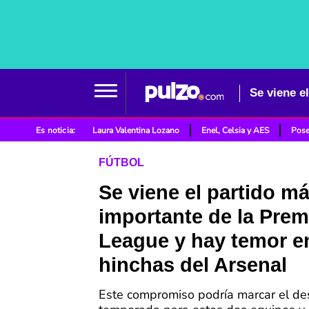
Es noticia:
Laura Valentina Lozano
Enel, Celsia y AES
Pose
FÚTBOL
Se viene el partido m
importante de la Prem
League y hay temor e
hinchas del Arsenal
Este compromiso podría marcar el des