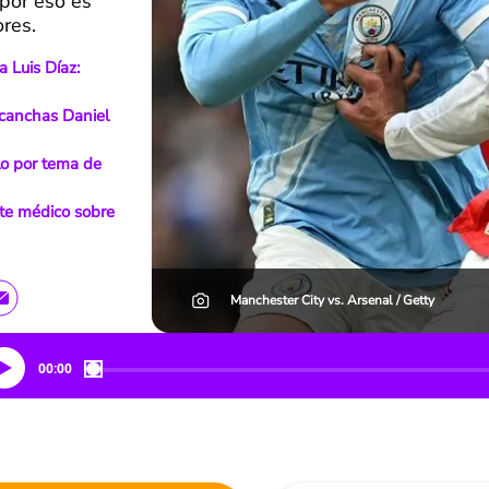
por eso es
ores.
 Luis Díaz:
 canchas Daniel
lo por tema de
rte médico sobre
Manchester City vs. Arsenal / Getty
00:00