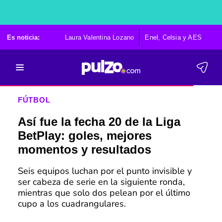
Es noticia:
Laura Valentina Lozano
Enel, Celsia y AES
Po
FÚTBOL
Así fue la fecha 20 de la Liga
BetPlay: goles, mejores
momentos y resultados
Seis equipos luchan por el punto invisible y
ser cabeza de serie en la siguiente ronda,
mientras que solo dos pelean por el último
cupo a los cuadrangulares.