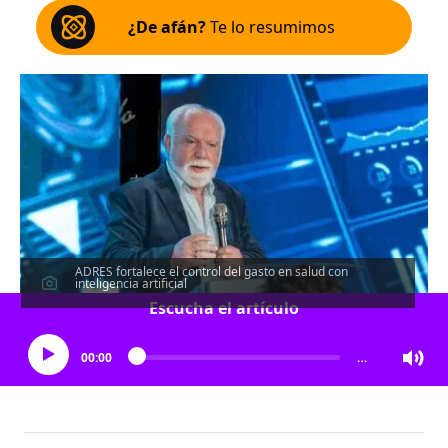
¿De afán?
Te lo resumimos
ADRES fortalece el control del gasto en salud con
inteligencia artificial
Escucha el artículo
00:00
…