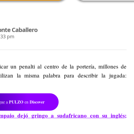
nte Caballero
8:33 pm
car un penalti al centro de la portería, millones de
ilizan la misma palabra para describir la jugada:
PULZO
Discover
gue a
en
mpaio dejó gringo a sudafricano con su inglés;