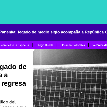
sión de De la Espriella
Diego Rueda
Dólar en Colombia
Verónica A
egado de
a a
 regresa
llido del