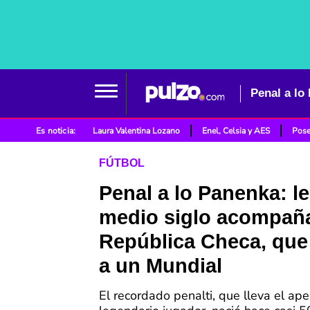
Es noticia:
Laura Valentina Lozano
Enel, Celsia y AES
Pose
FÚTBOL
Penal a lo Panenka: l
medio siglo acompañ
República Checa, que
a un Mundial
El recordado penalti, que lleva el ape