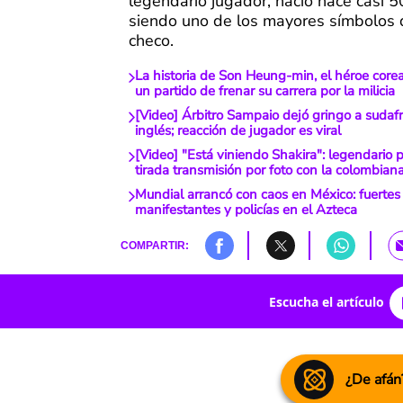
legendario jugador, nació hace casi 5
siendo uno de los mayores símbolos d
checo.
La historia de Son Heung-min, el héroe core
un partido de frenar su carrera por la milicia
[Video] Árbitro Sampaio dejó gringo a sudaf
inglés; reacción de jugador es viral
[Video] "Está viniendo Shakira": legendario p
tirada transmisión por foto con la colombian
Mundial arrancó con caos en México: fuertes
manifestantes y policías en el Azteca
COMPARTIR:
Escucha el artículo
¿De afán