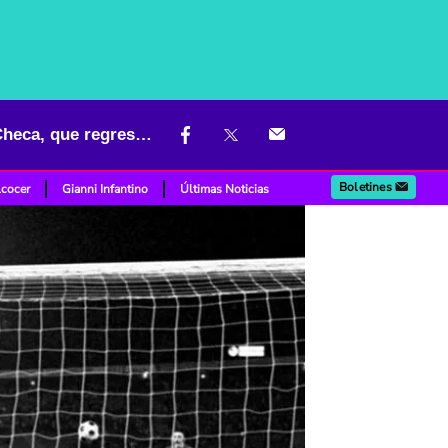
Penal a lo Panenka: legado de medio siglo acompaña a República Checa, que regresa a un Mundial
Boletines
lcocer
Gianni Infantino
Últimas Noticias