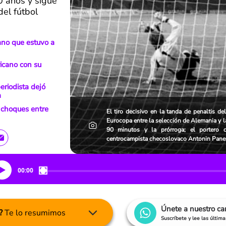
0 años y sigue
el fútbol
ano que estuvo a
ricano con su
eriodista dejó
a
 choques entre
El tiro decisivo en la tanda de penaltis de
Eurocopa entre la selección de Alemania y l
90 minutos y la prórroga; el portero 
centrocampista checoslovaco Antonin Panen
00:00
Únete a nuestro c
?
Te lo resumimos
Suscríbete y lee las últim