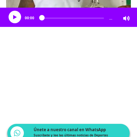
Escucha el artículo
00:00
…
Únete a nuestro canal en WhatsApp
Suscríbete y lee las últimas noticias de Deportes