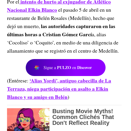
intento de hurto al exjugador de Atlético
Por el
Nacional Elkin Blanco
el pasado 5 de abril en un
restaurante de Belén Rosales (Medellín), hecho que
las autoridades capturaron en las
dejó un muerto,
últimas horas a Cristian Gómez Garcí
a, alias
‘Cocoliso’ o ‘Coquito’, en medio de una diligencia de
allanamiento que se registró en el centro de Medellín.
PULZO
Discover
Sigue a
en
‘Alias Yordi’, antiguo cabecilla de La
(Entérese:
Terraza, niega participación en asalto a Elkin
Blanco y su amigo en Belén
)