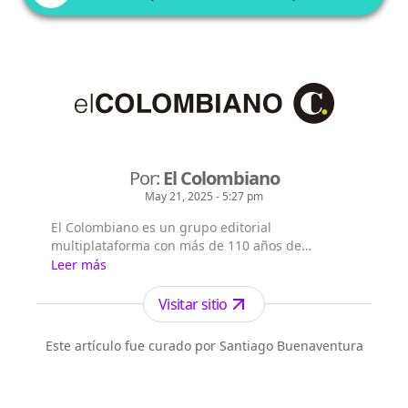
Por:
El Colombiano
May 21, 2025 - 5:27 pm
El Colombiano es un grupo editorial
multiplataforma con más de 110 años de
existencia. Nació en la ciudad de Medellín en
Leer más
Antioquia. Fundado el 6 de febrero de 1912 por
Francisco de Paula Pérez, se ha especializado en
Visitar sitio
la investigación y generación de contenidos
periodísticos para diferentes plataformas en las
Este artículo fue curado por Santiago Buenaventura
que provee a las audiencias de piezas mult...