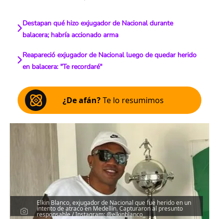
Destapan qué hizo exjugador de Nacional durante
balacera; habría accionado arma
Reapareció exjugador de Nacional luego de quedar herido
en balacera: "Te recordaré"
¿De afán?
Te lo resumimos
Elkin Blanco, exjugador de Nacional que fue herido en un
intento de atraco en Medellín. Capturaron al presunto
responsable / Instagram: @elkinblanco_