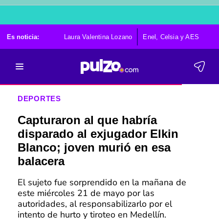
Es noticia:
Laura Valentina Lozano
Enel, Celsia y AES
Po
DEPORTES
Capturaron al que habría
disparado al exjugador Elkin
Blanco; joven murió en esa
balacera
El sujeto fue sorprendido en la mañana de
este miércoles 21 de mayo por las
autoridades, al responsabilizarlo por el
intento de hurto y tiroteo en Medellín.