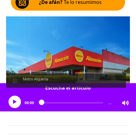
¿De afán?
Te lo resumimos
Metro Alquería
Escucha el artículo
00:00
…