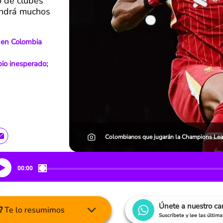
o de clubes
endrá muchos
 en Colombia
io inesperado;
Colombianos que jugarán la Champions Lea
00:00
Únete a nuestro c
?
Te lo resumimos
Suscríbete y lee las últim