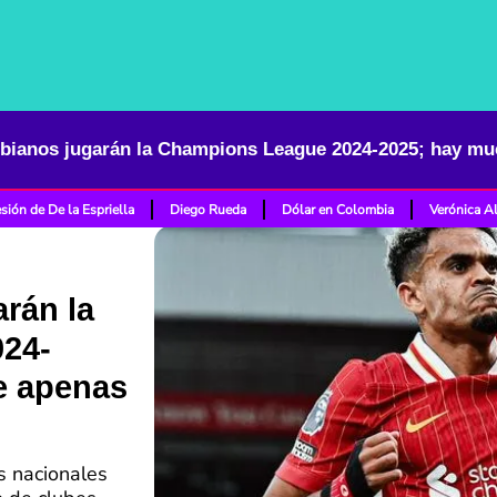
sión de De la Espriella
Diego Rueda
Dólar en Colombia
Verónica A
rán la
24-
e apenas
s nacionales