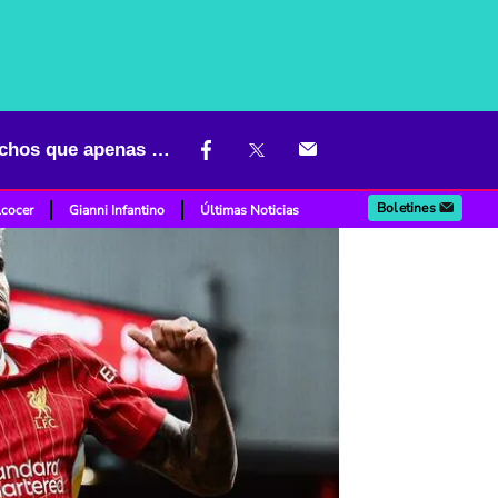
Qué colombianos jugarán la Champions League 2024-2025; hay muchos que apenas debutarán
Boletines
lcocer
Gianni Infantino
Últimas Noticias