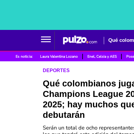
Es noticia:
Laura Valentina Lozano
Enel, Celsia y AES
Pose
DEPORTES
Qué colombianos juga
Champions League 20
2025; hay muchos qu
debutarán
Serán un total de ocho representante