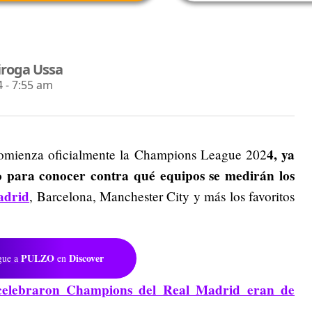
iroga Ussa
 - 7:55 am
4, ya
 comienza oficialmente la Champions League 202
o para conocer contra qué equipos se medirán los
adrid
, Barcelona, Manchester City y más los favoritos
PULZO
Discover
gue a
en
celebraron Champions del Real Madrid eran de