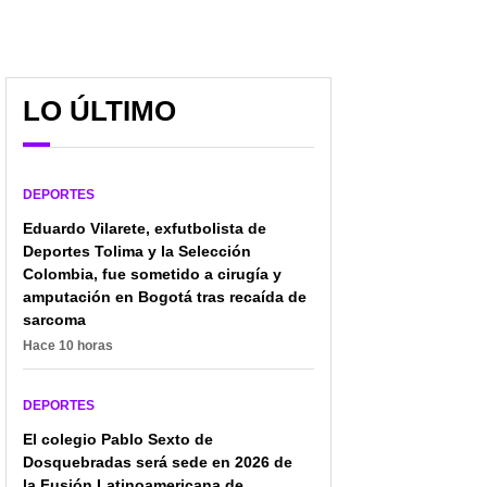
LO ÚLTIMO
DEPORTES
Yáser Asprilla,
Histórico himno de la
anunciado por todo lo
Champions sufrió
Eduardo Vilarete, exfutbolista de
alto en España: fichaje
cambio inesperado;
Deportes Tolima y la Selección
histórico y jugará
futboleros no lo pueden
Colombia, fue sometido a cirugía y
Champions
creer
amputación en Bogotá tras recaída de
sarcoma
Hace 10 horas
DEPORTES
El colegio Pablo Sexto de
Dosquebradas será sede en 2026 de
la Fusión Latinoamericana de