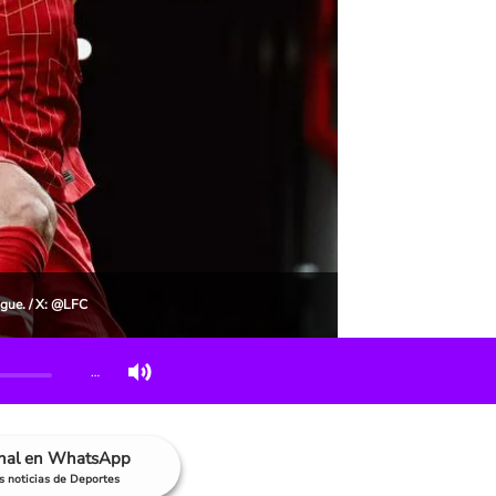
gue. / X: @LFC
…
anal en WhatsApp
as noticias de Deportes