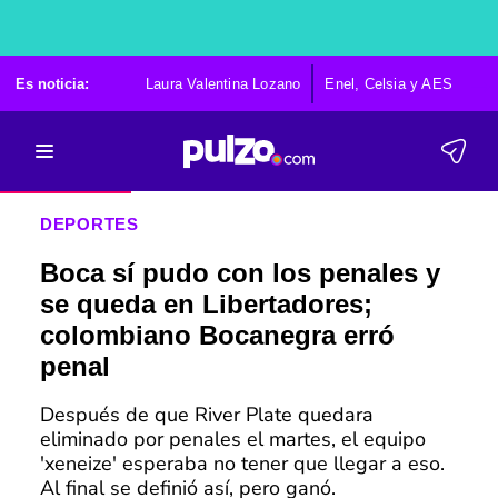
Es noticia:
Laura Valentina Lozano
Enel, Celsia y AES
Po
DEPORTES
Boca sí pudo con los penales y
se queda en Libertadores;
colombiano Bocanegra erró
penal
Después de que River Plate quedara
eliminado por penales el martes, el equipo
'xeneize' esperaba no tener que llegar a eso.
Al final se definió así, pero ganó.