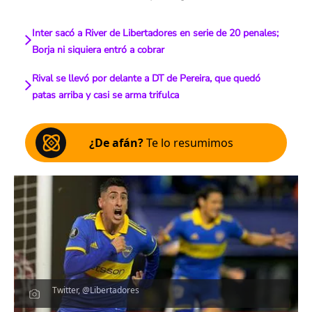
Inter sacó a River de Libertadores en serie de 20 penales;
Borja ni siquiera entró a cobrar
Rival se llevó por delante a DT de Pereira, que quedó
patas arriba y casi se arma trifulca
¿De afán?
Te lo resumimos
Twitter, @Libertadores