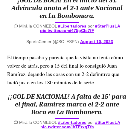
¡GOL DE BOCA! En el inicio del ST,
Advíncula anota el 2-1 ante Nacional
en La Bombonera.
📺 Mirá la CONMEBOL
#Libertadores
por
#StarPlusLA
pic.twitter.com/475gCIc7fF
— SportsCenter (@SC_ESPN)
August 10, 2023
El tiempo pasaba y parecía que la visita no tenía cómo
volver de atrás, pero a 15 del final lo consiguió Juan
Ramírez, dejando las cosas con un 2-2 definitivo que
lució justo en los 180 minutos de la serie.
¡¡GOL DE NACIONAL! A falta de 15' para
el final, Ramírez marca el 2-2 ante
Boca en La Bombonera.
📺 Mirá la CONMEBOL
#Libertadores
por
#StarPlusLA
pic.twitter.com/IhTFrxqTfc