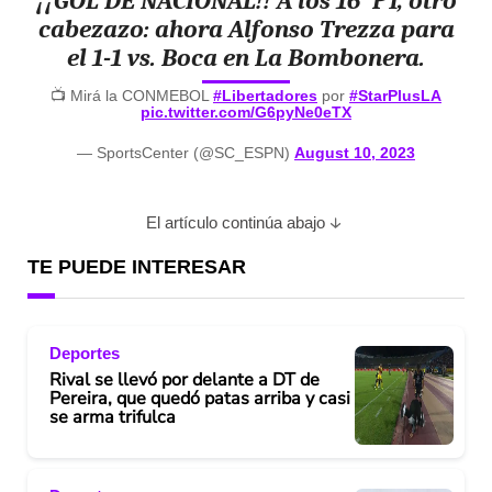
¡¡GOL DE NACIONAL!! A los 16' PT, otro
cabezazo: ahora Alfonso Trezza para
el 1-1 vs. Boca en La Bombonera.
📺 Mirá la CONMEBOL
#Libertadores
por
#StarPlusLA
pic.twitter.com/G6pyNe0eTX
— SportsCenter (@SC_ESPN)
August 10, 2023
El artículo continúa abajo
TE PUEDE INTERESAR
Deportes
Rival se llevó por delante a DT de
Pereira, que quedó patas arriba y casi
se arma trifulca