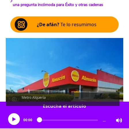
una pregunta incómoda para Éxito y otras cadenas
¿De afán?
Te lo resumimos
Metro Alquería
Escucha el artículo
00:00
…