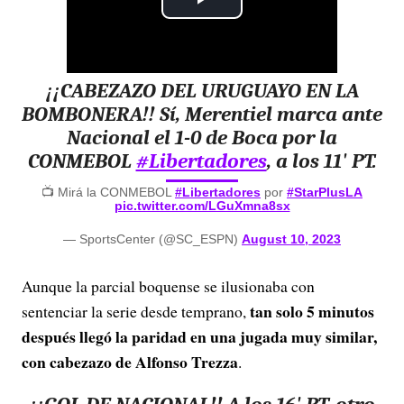
P
l
¡¡CABEZAZO DEL URUGUAYO EN LA
a
BOMBONERA!! Sí, Merentiel marca ante
y
Nacional el 1-0 de Boca por la
CONMEBOL
#Libertadores
, a los 11' PT.
V
📺 Mirá la CONMEBOL
#Libertadores
por
#StarPlusLA
pic.twitter.com/LGuXmna8sx
i
— SportsCenter (@SC_ESPN)
August 10, 2023
d
Aunque la parcial boquense se ilusionaba con
e
tan solo 5 minutos
sentenciar la serie desde temprano,
después llegó la paridad en una jugada muy similar,
o
con cabezazo de Alfonso Trezza
.