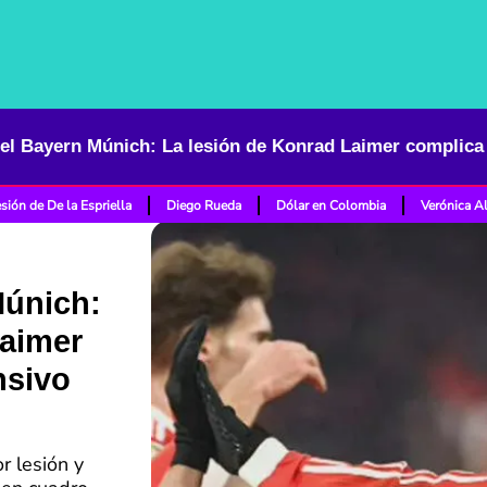
sión de De la Espriella
Diego Rueda
Dólar en Colombia
Verónica A
Múnich:
Laimer
nsivo
or lesión y