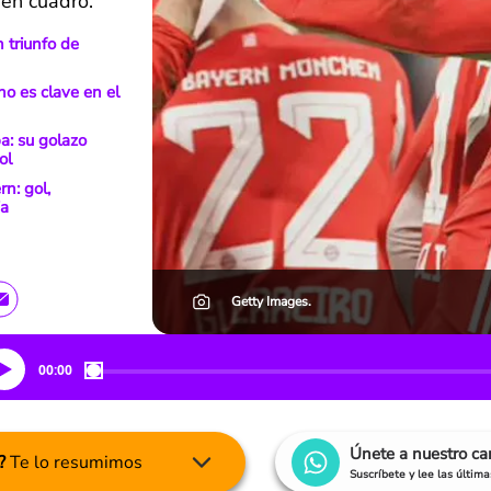
 en cuadro.
n triunfo de
no es clave en el
a: su golazo
ol
n: gol,
ia
Getty Images.
00:00
Únete a nuestro c
?
Te lo resumimos
Suscríbete y lee las últim