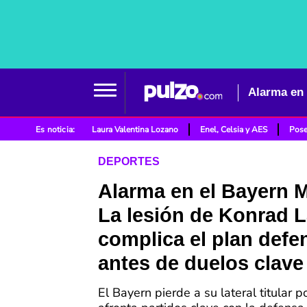
Es noticia:
Laura Valentina Lozano
Enel, Celsia y AES
Pose
DEPORTES
Alarma en el Bayern 
La lesión de Konrad 
complica el plan defe
antes de duelos clave
El Bayern pierde a su lateral titular p