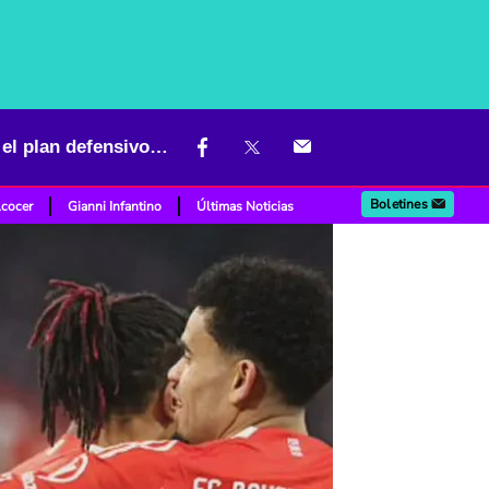
Alarma en el Bayern Múnich: La lesión de Konrad Laimer complica el plan defensivo antes de duelos clave
Boletines
lcocer
Gianni Infantino
Últimas Noticias