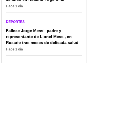
Hace 1 día
DEPORTES
Fallece Jorge Messi, padre y
representante de Lionel Messi, en
Rosario tras meses de delicada salud
De las competencias al
Expiloto de la Fórmula 1
tablero de la vida: así
fue arrestado por
Hace 1 día
transforma Angella
golpear a una persona:
Cristina Ocampo el
video lo delató
ajedrez en inspiración