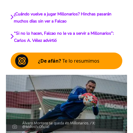
¿Cuándo vuelve a jugar Millonarios? Hinchas pasarán
muchos días sin ver a Falcao
“Si no lo hacen, Falcao no le va a servir a Millonarios”:
Carlos A. Vélez advirtió
¿De afán?
Te lo resumimos
Álvaro Montero se queda en Millonarios. / X:
@MillosFcOficial