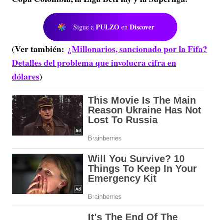
PULZO
Discover
Sigue a
en
(Ver también:
¿Millonarios, sancionado por la Fifa?
Detalles del problema que involucra cifra en
dólares
)