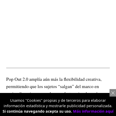
Pop Out 2.0 amplía aún más la flexibilidad creativa,
permitiendo que los sujetos “salgan” del marco en
varias direcciones para lograr efectos visuales más
dinámicos.
Usamos "Cookies" propias y de terceros para elaborar
información estadística y mostrarle publicidad personalizada.
Retrato con teleobjetivo 3.5X
Si continúa navegando acepta su uso.
Más información aquí