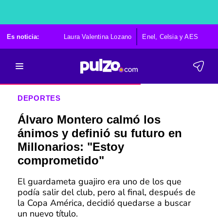
Es noticia:
Laura Valentina Lozano
Enel, Celsia y AES
Po
DEPORTES
Álvaro Montero calmó los
ánimos y definió su futuro en
Millonarios: "Estoy
comprometido"
El guardameta guajiro era uno de los que
podía salir del club, pero al final, después de
la Copa América, decidió quedarse a buscar
un nuevo título.