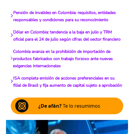
Pensión de invalidez en Colombia: requisitos, entidades
responsables y condiciones para su reconocimiento
Dólar en Colombia: tendencia a la baja en julio y TRM
oficial para el 24 de julio según cifras del sector financiero
Colombia avanza en la prohibición de importación de
productos fabricados con trabajo forzoso ante nuevas
exigencias internacionales
ISA completa emisión de acciones preferenciales en su
filial de Brasil y fija aumento de capital sujeto a aprobación
¿De afán?
Te lo resumimos