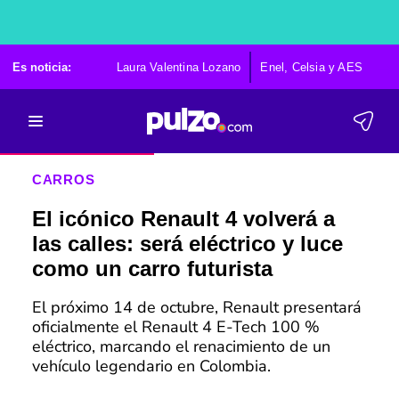
Es noticia:
Laura Valentina Lozano
Enel, Celsia y AES
Po
CARROS
El icónico Renault 4 volverá a
las calles: será eléctrico y luce
como un carro futurista
El próximo 14 de octubre, Renault presentará
oficialmente el Renault 4 E-Tech 100 %
eléctrico, marcando el renacimiento de un
vehículo legendario en Colombia.