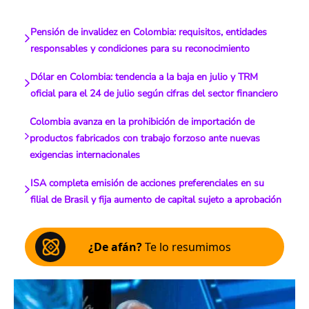
Pensión de invalidez en Colombia: requisitos, entidades
responsables y condiciones para su reconocimiento
Dólar en Colombia: tendencia a la baja en julio y TRM
oficial para el 24 de julio según cifras del sector financiero
Colombia avanza en la prohibición de importación de
productos fabricados con trabajo forzoso ante nuevas
exigencias internacionales
ISA completa emisión de acciones preferenciales en su
filial de Brasil y fija aumento de capital sujeto a aprobación
¿De afán?
Te lo resumimos