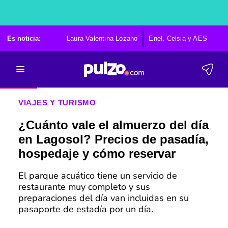
Es noticia:
Laura Valentina Lozano
Enel, Celsia y AES
Po
VIAJES Y TURISMO
¿Cuánto vale el almuerzo del día
en Lagosol? Precios de pasadía,
hospedaje y cómo reservar
El parque acuático tiene un servicio de
restaurante muy completo y sus
preparaciones del día van incluidas en su
pasaporte de estadía por un día.