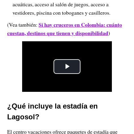
acuáticas, acceso al salón de juegos, acceso a
vestidores, piscina con toboganes y casilleros.
Sí hay cruceros en Colombia: cuánto
(Vea también:
cuestan, destinos que tienen y disponibilidad
)
P
l
a
¿Qué incluye la estadía en
y
Lagosol?
V
El centro vacaciones ofrece paquetes de estadía que