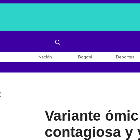
Es noticia:
Laura Valentina Lozano
Enel, Celsia y AES
Nación
Bogotá
Deportes
)
Variante ómic
contagiosa y 