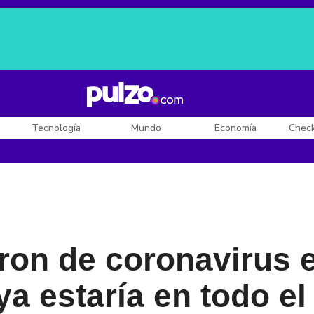
Posesión de De la Espriella
Diego Rueda
Dólar en Colombia
Tecnología
Mundo
Economía
Chec
ron de coronavirus 
ya estaría en todo e