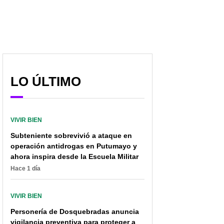
vainilla, que muy pocos
vaginales y qué
conocen
posturas los provocan
LO ÚLTIMO
VIVIR BIEN
Subteniente sobrevivió a ataque en
operación antidrogas en Putumayo y
ahora inspira desde la Escuela Militar
Hace 1 día
VIVIR BIEN
Personería de Dosquebradas anuncia
vigilancia preventiva para proteger a