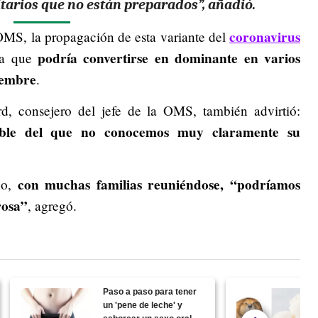
tarios que no están preparados”, añadió.
coronavirus
MS, la propagación de esta variante del
podría convertirse en dominante en varios
da que
iembre
.
d, consejero del jefe de la OMS, también advirtió:
ible del que no conocemos muy claramente su
con muchas familias reuniéndose, “podríamos
año,
rosa”
, agregó.
Paso a paso para tener
un 'pene de leche' y