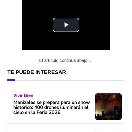
P
l
a
El artículo continúa abajo
y
TE PUEDE INTERESAR
V
Vivir Bien
i
Manizales se prepara para un show
histórico: 400 drones iluminarán el
d
cielo en la Feria 2026
e