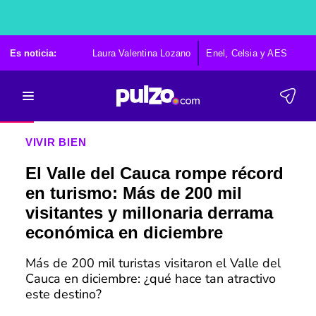
Es noticia:
Laura Valentina Lozano
Enel, Celsia y AES
Po
VIVIR BIEN
El Valle del Cauca rompe récord
en turismo: Más de 200 mil
visitantes y millonaria derrama
económica en diciembre
Más de 200 mil turistas visitaron el Valle del
Cauca en diciembre: ¿qué hace tan atractivo
este destino?