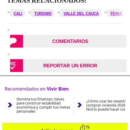
TEMAS RELACIONADOS:
CALI
TURISMO
VALLE DEL CAUCA
FERIA DE 
COMENTARIOS
REPORTAR UN ERROR
Recomendados en
Vivir Bien
Domina tus finanzas: claves
¿Cómo usar las cesantías
para construir estabilidad
comprar vivienda 2026? A
económica y cumplir tus metas
fácil lo puede hacer con e
personales