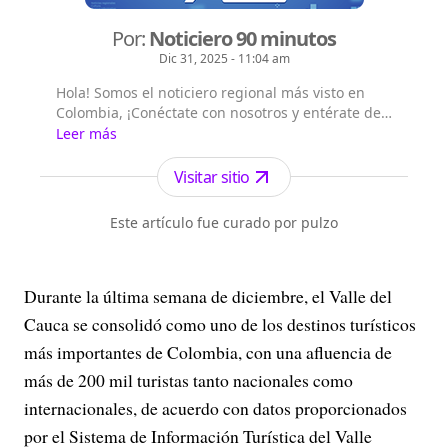
Por:
Noticiero 90 minutos
Dic 31, 2025 - 11:04 am
Hola! Somos el noticiero regional más visto en
Colombia, ¡Conéctate con nosotros y entérate de
las noticias del suroccidente colombiano!,
Leer más
Emisión digital en vivo a las 8 a.m. por todos
nuestros canales digitales, Emisión central a la
Visitar sitio
1:00 p.m. por el canal Telepacífico y nuestros
canales digitales.
Este artículo fue curado por pulzo
Durante la última semana de diciembre, el Valle del
Cauca se consolidó como uno de los destinos turísticos
más importantes de Colombia, con una afluencia de
más de 200 mil turistas tanto nacionales como
internacionales, de acuerdo con datos proporcionados
por el Sistema de Información Turística del Valle