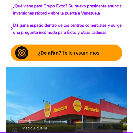
¿Qué viene para Grupo Éxito? Su nuevo presidente anuncia
inversiones récord y abre la puerta a Venezuela
D1 gana espacio dentro de los centros comerciales y surge
una pregunta incómoda para Éxito y otras cadenas
¿De afán?
Te lo resumimos
Metro Alquería