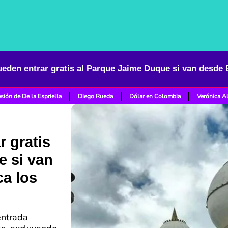
sión de De la Espriella
Diego Rueda
Dólar en Colombia
Verónica A
 gratis
e si van
a los
 entrada