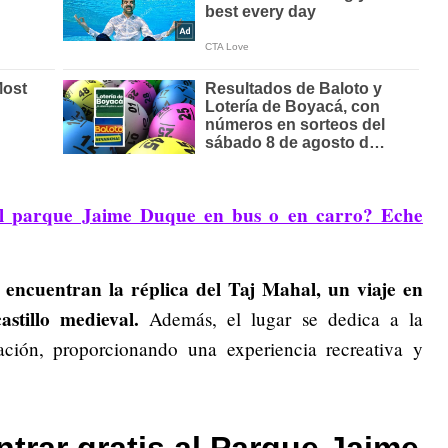
 al parque Jaime Duque en bus o en carro? Eche
e encuentran la réplica del Taj Mahal, un viaje en
stillo medieval.
Además, el lugar se dedica a la
ción, proporcionando una experiencia recreativa y
trar gratis al Parque Jaime