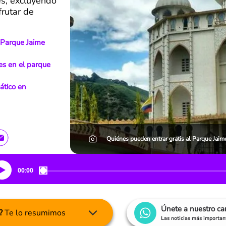
es, excluyendo
frutar de
l Parque Jaime
es en el parque
ático en
Quiénes pueden entrar gratis al Parque Jaime
00:00
Únete a nuestro c
?
Te lo resumimos
Las noticias más important