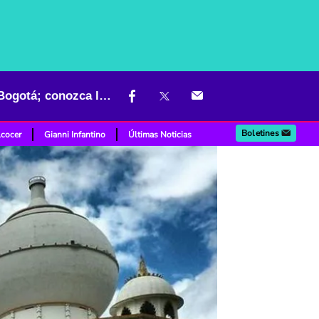
Quiénes pueden entrar gratis al Parque Jaime Duque si van desde Bogotá; conozca los días
Boletines
lcocer
Gianni Infantino
Últimas Noticias