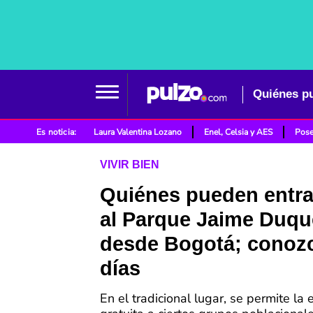
Es noticia:
Laura Valentina Lozano
Enel, Celsia y AES
Pose
VIVIR BIEN
Quiénes pueden entrar
al Parque Jaime Duqu
desde Bogotá; conozc
días
En el tradicional lugar, se permite la