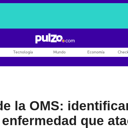
Posesión de De la Espriella
Diego Rueda
Dólar en Colombia
Tecnología
Mundo
Economía
Chec
de la OMS: identific
 enfermedad que ata