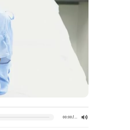
/
…
00:00