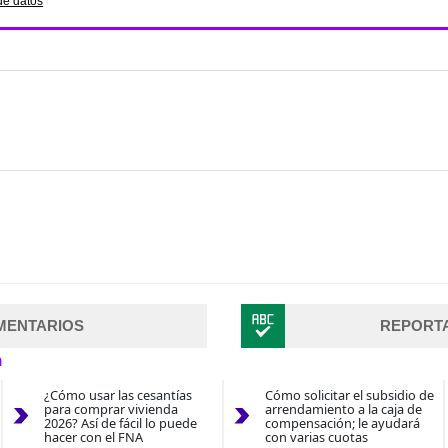
de datos
MENTARIOS
REPORT
n
¿Cómo usar las cesantías
Cómo solicitar el subsidio de
para comprar vivienda
arrendamiento a la caja de
2026? Así de fácil lo puede
compensación; le ayudará
hacer con el FNA
con varias cuotas