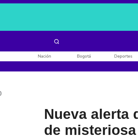
Es noticia:
Laura Valentina Lozano
Enel, Celsia y AES
Nación
Bogotá
Deportes
)
Nueva alerta 
de misteriosa