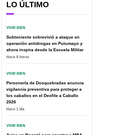
LO ÚLTIMO
VIVIR BIEN
EPS suspende algunos
Colombia activó
servicios luego de sufrir
búsqueda de casos de
Subteniente sobrevivió a ataque en
ataque informático
rara hepatitis aguda en
operación antidrogas en Putumayo y
niños; conozca síntomas
ahora inspira desde la Escuela Militar
Hace 8 horas
VIVIR BIEN
Personería de Dosquebradas anuncia
vigilancia preventiva para proteger a
los caballos en el Desfile a Caballo
2026
Hace 1 día
VIVIR BIEN
Aviso en Bogotá para apuntar a MBA