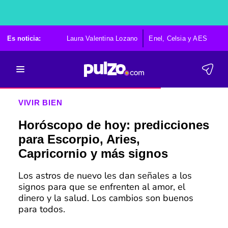
Es noticia:
Laura Valentina Lozano
Enel, Celsia y AES
Po
VIVIR BIEN
Horóscopo de hoy: predicciones
para Escorpio, Aries,
Capricornio y más signos
Los astros de nuevo les dan señales a los
signos para que se enfrenten al amor, el
dinero y la salud. Los cambios son buenos
para todos.