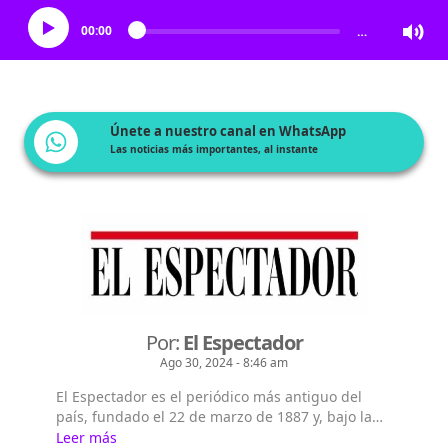
00:00
…
Únete a nuestro canal en WhatsApp
Las noticias más importantes, al instante
Por:
El Espectador
Ago 30, 2024 - 8:46 am
El Espectador es el periódico más antiguo del
país, fundado el 22 de marzo de 1887 y, bajo la
dirección de Fidel Cano, es considerado uno de
Leer más