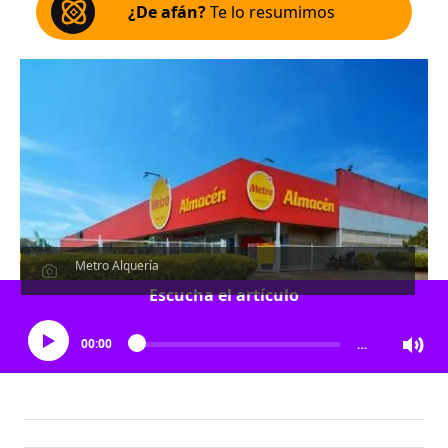
¿De afán?
Te lo resumimos
Metro Alquería
Escucha el artículo
00:00
…