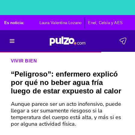
Es noticia:
Laura Valentina Lozano
Enel, Celsia y AES
Po
VIVIR BIEN
“Peligroso”: enfermero explicó
por qué no beber agua fría
luego de estar expuesto al calor
Aunque parece ser un acto inofensivo, puede
llegar a ser sumamente riesgoso si la
temperatura del cuerpo está alta, y más si es
por alguna actividad física.