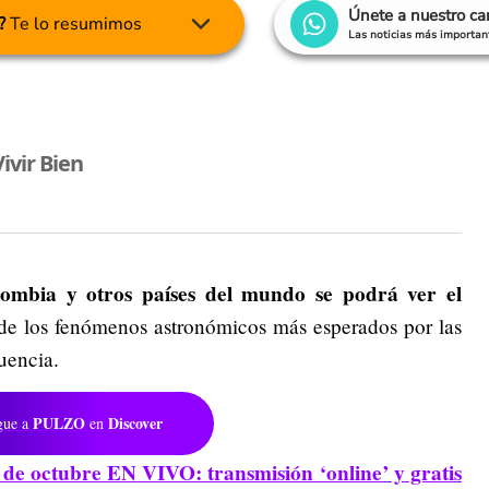
Únete a nuestro c
?
Te lo resumimos
Las noticias más important
ivir Bien
ombia y otros países del mundo se podrá ver el
 de los fenómenos astronómicos más esperados por las
uencia.
PULZO
Discover
gue a
en
4 de octubre EN VIVO: transmisión ‘online’ y gratis