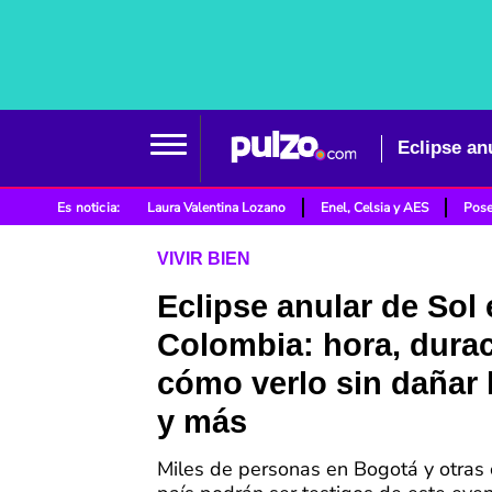
Es noticia:
Laura Valentina Lozano
Enel, Celsia y AES
Pose
VIVIR BIEN
Eclipse anular de Sol
Colombia: hora, durac
cómo verlo sin dañar 
y más
Miles de personas en Bogotá y otras