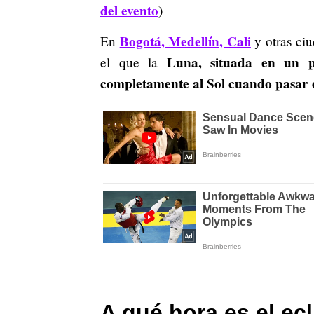
del evento
)
Bogotá, Medellín, Cali
En
y otras ciu
Luna, situada en un pu
el que la
completamente al Sol cuando pasar en
A qué hora es el ec