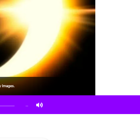
y Images.
…