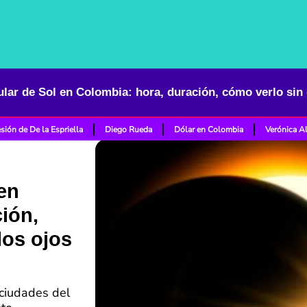
sión de De la Espriella
Diego Rueda
Dólar en Colombia
Verónica A
 en
ión,
los ojos
 ciudades del