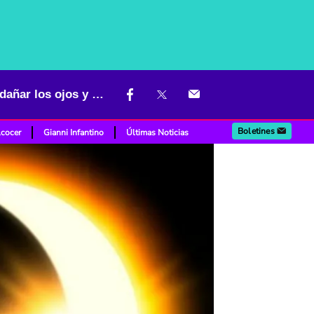
Eclipse anular de Sol en Colombia: hora, duración, cómo verlo sin dañar los ojos y más
Boletines
lcocer
Gianni Infantino
Últimas Noticias