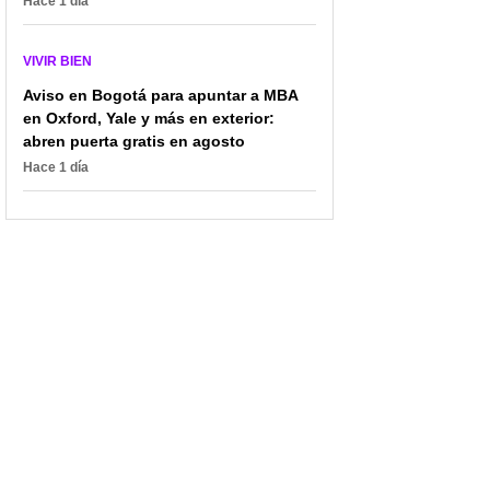
Hace 1 día
VIVIR BIEN
Aviso en Bogotá para apuntar a MBA
en Oxford, Yale y más en exterior:
abren puerta gratis en agosto
Hace 1 día
Astrología: entre la
Mucho más que belleza:
ciencia y el ritual, ¿por
el reinado cafetero
qué sigue fascinando y
impulsa liderazgo