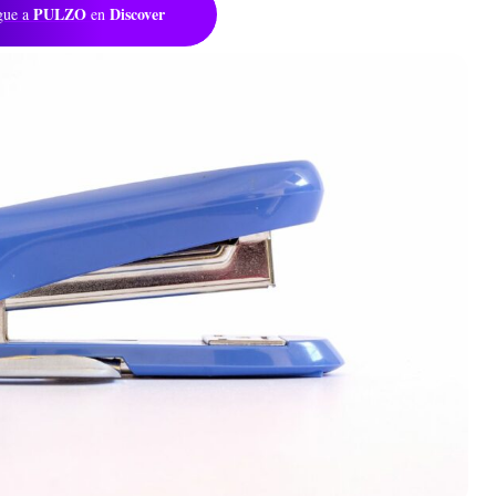
PULZO
Discover
gue a
en