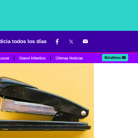
icia todos los días
Boletines
lcocer
Gianni Infantino
Últimas Noticias