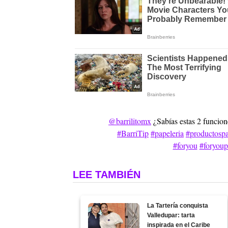
@barrilitomx
¿Sabías estas 2 funcion
#BarriTip
#papeleria
#productospa
#foryou
#foryou
LEE TAMBIÉN
La Tartería conquista
Valledupar: tarta
inspirada en el Caribe