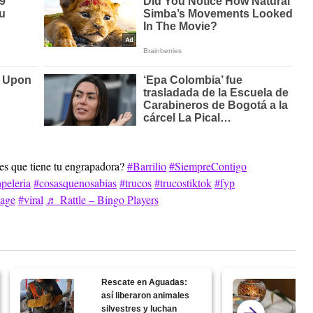
es que tiene tu engrapadora?
#Barrilio
#SiempreContigo
peleria
#cosasquenosabias
#trucos
#trucostiktok
#fyp
page
#viral
♬ Rattle – Bingo Players
Rescate en Aguadas:
así liberaron animales
silvestres y luchan