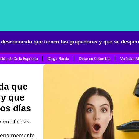
 desconocida que tienen las grapadoras y que se desperd
sión de De la Espriella
Diego Rueda
Dólar en Colombia
Verónica A
da que
 y que
los días
 en oficinas,
e
jo enormemente.