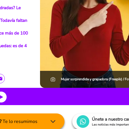
adradas? Le
Todavía faltan
ace más de 100
uedas: es de 4
Mujer sorprendida y grapadora (Freepik) / 
Únete a nuestro c
?
Te lo resumimos
Las noticias más important