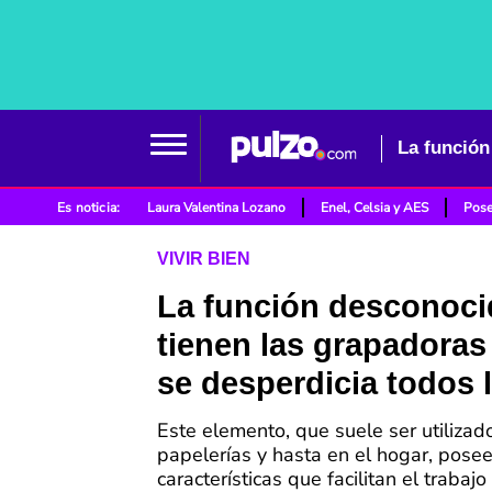
La función
Es noticia:
Laura Valentina Lozano
Enel, Celsia y AES
Pose
VIVIR BIEN
La función desconoci
tienen las grapadoras
se desperdicia todos 
Este elemento, que suele ser utilizado
papelerías y hasta en el hogar, pose
características que facilitan el traba