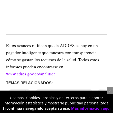
Estos avances ratifican que la ADRES es hoy en un
pagador inteligente que muestra con transparencia
cómo se gastan los recursos de la salud. Todos estos
informes pueden encontrarse en
www.adres.gov.co/analitica
TEMAS RELACIONADOS:
ECONOMÍA
INSTITUTO NACIONAL DE SALUD
FINANZ
Usamos "Cookies" propias y de terceros para elaborar
información estadística y mostrarle publicidad personalizada.
Si continúa navegando acepta su uso.
Más información aquí
COMENTARIOS