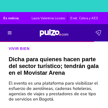
Es noticia:
Laura Valentina Lozano
Enel, Celsia y AES
Po
VIVIR BIEN
Dicha para quienes hacen parte
del sector turístico; tendrán gala
en el Movistar Arena
El evento es una plataforma para visibilizar el
esfuerzo de aerolíneas, cadenas hoteleras,
agencias de viajes y prestadores de ese tipo
de servicios en Bogotá.