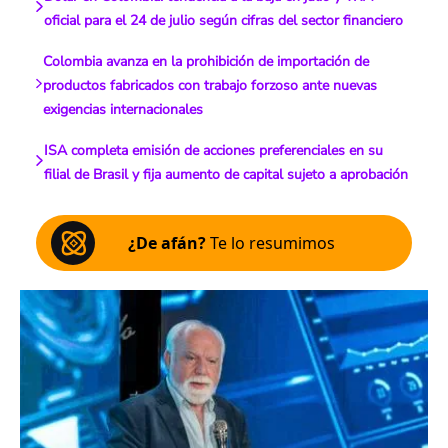
oficial para el 24 de julio según cifras del sector financiero
Colombia avanza en la prohibición de importación de
productos fabricados con trabajo forzoso ante nuevas
exigencias internacionales
ISA completa emisión de acciones preferenciales en su
filial de Brasil y fija aumento de capital sujeto a aprobación
¿De afán?
Te lo resumimos