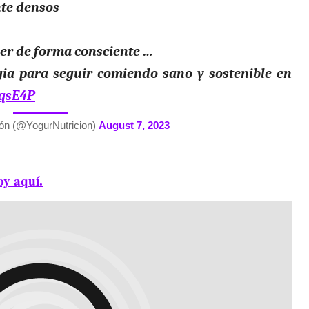
nte densos
er de forma consciente …
gia para seguir comiendo sano y sostenible en
uqsE4P
ión (@YogurNutricion)
August 7, 2023
oy aquí.