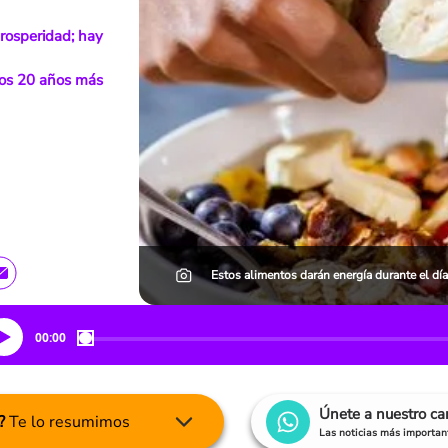
prosperidad; hay
nos 20 años más
Estos alimentos darán energía durante el día
00:00
Únete a nuestro c
?
Te lo resumimos
Las noticias más important