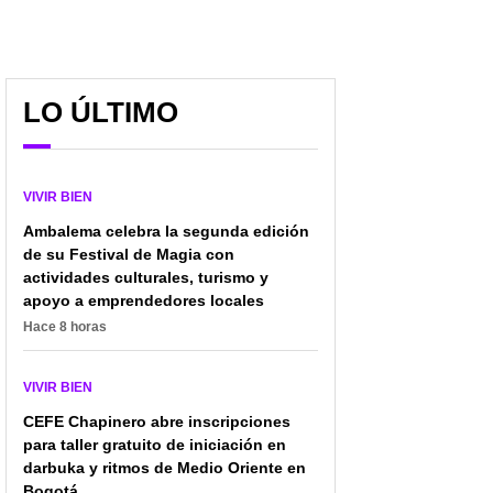
LO ÚLTIMO
VIVIR BIEN
Ambalema celebra la segunda edición
de su Festival de Magia con
actividades culturales, turismo y
apoyo a emprendedores locales
Así les irá en agosto a
Alimento muy
Hace 8 horas
Géminis, Libra y
consumido en el
Acuario; buenas
desayuno subiría de
VIVIR BIEN
relaciones
precio, costos de
interpersonales y más
importación están caros
CEFE Chapinero abre inscripciones
para taller gratuito de iniciación en
darbuka y ritmos de Medio Oriente en
Bogotá