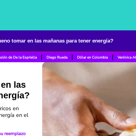
eno tomar en las mañanas para tener energía?
sión de De la Espriella
Diego Rueda
Dólar en Colombia
Verónica A
en las
nergía?
ricos en
ergía en el
 su reemplazo