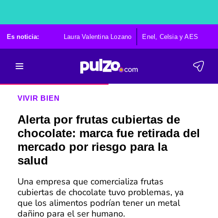
Es noticia:
Laura Valentina Lozano
Enel, Celsia y AES
Po
VIVIR BIEN
Alerta por frutas cubiertas de
chocolate: marca fue retirada del
mercado por riesgo para la
salud
Una empresa que comercializa frutas
cubiertas de chocolate tuvo problemas, ya
que los alimentos podrían tener un metal
dañino para el ser humano.