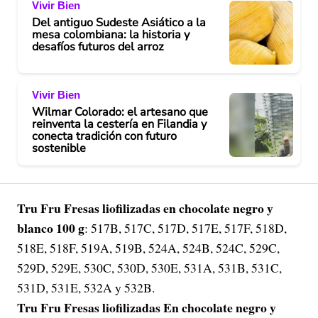
Vivir Bien
Del antiguo Sudeste Asiático a la
mesa colombiana: la historia y
desafíos futuros del arroz
Vivir Bien
Wilmar Colorado: el artesano que
reinventa la cestería en Filandia y
conecta tradición con futuro
sostenible
Tru Fru Fresas liofilizadas en chocolate negro y
blanco 100 g
: 517B, 517C, 517D, 517E, 517F, 518D,
518E, 518F, 519A, 519B, 524A, 524B, 524C, 529C,
529D, 529E, 530C, 530D, 530E, 531A, 531B, 531C,
531D, 531E, 532A y 532B.
Tru Fru Fresas liofilizadas En chocolate negro y