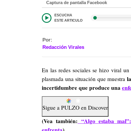
Captura de pantalla Facebook
ESCUCHA
ESTE ARTICULO
Por:
Redacción Virales
En las redes sociales se hizo viral u
l
plasmada una situación que muestra
incertidumbre que produce una
enf
Sigue a
PULZO
en
Discover
(Vea también:
“Algo estaba mal”: 
enfrenta
)