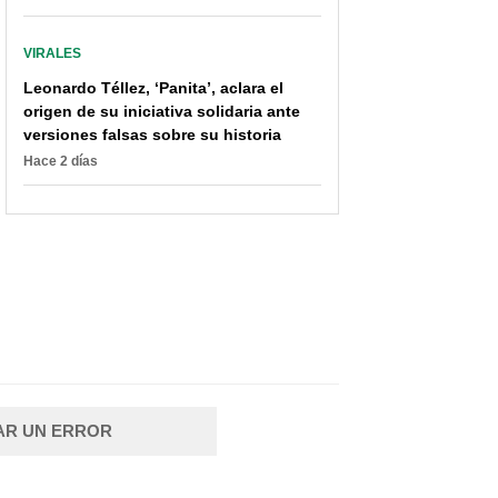
VIRALES
Leonardo Téllez, ‘Panita’, aclara el
origen de su iniciativa solidaria ante
versiones falsas sobre su historia
Hace 2 días
AR UN ERROR