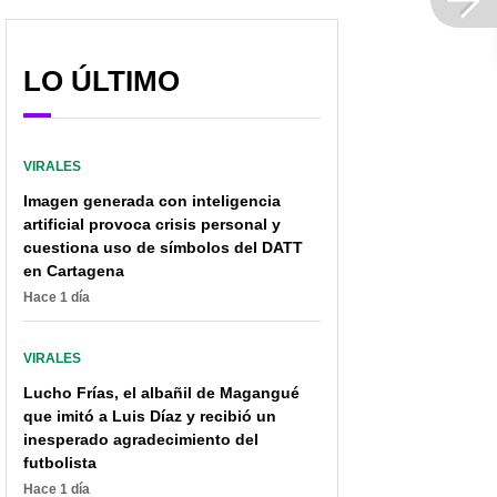
Durán por su partida:
diagnosticada con
"Murió en mis brazos"
cáncer en EE. UU.
LO ÚLTIMO
VIRALES
Imagen generada con inteligencia
artificial provoca crisis personal y
cuestiona uso de símbolos del DATT
en Cartagena
Hace 1 día
VIRALES
Lucho Frías, el albañil de Magangué
que imitó a Luis Díaz y recibió un
inesperado agradecimiento del
futbolista
Hace 1 día