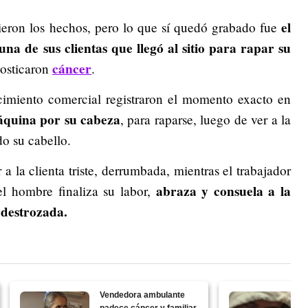
el
ieron los hechos, pero lo que sí quedó grabado fue
una de sus clientas que llegó al sitio para rapar su
cáncer
nosticaron
.
cimiento comercial registraron el momento exacto en
máquina por su cabeza
, para raparse, luego de ver a la
do su cabello.
a la clienta triste, derrumbada, mientras el trabajador
abraza y consuela a la
el hombre finaliza su labor,
a destrozada.
Vendedora ambulante
padece cáncer y familiar