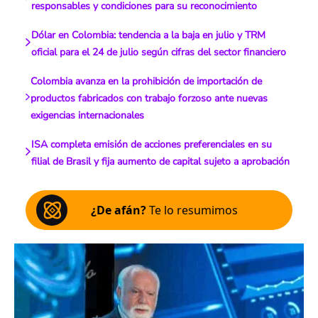
responsables y condiciones para su reconocimiento
Dólar en Colombia: tendencia a la baja en julio y TRM
oficial para el 24 de julio según cifras del sector financiero
Colombia avanza en la prohibición de importación de
productos fabricados con trabajo forzoso ante nuevas
exigencias internacionales
ISA completa emisión de acciones preferenciales en su
filial de Brasil y fija aumento de capital sujeto a aprobación
¿De afán?
Te lo resumimos