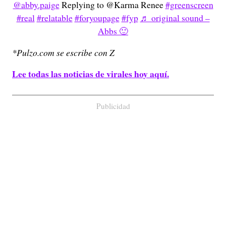
@abby.paige
Replying to @Karma Renee
#greenscreen
#real
#relatable
#foryoupage
#fyp
♬ original sound –
Abbs 🙂
*Pulzo.com se escribe con Z
Lee todas las noticias de virales hoy aquí.
Publicidad