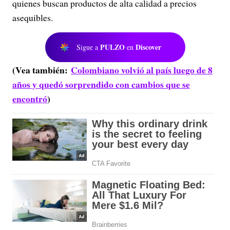
quienes buscan productos de alta calidad a precios
asequibles.
PULZO
Discover
Sigue a
en
(Vea también:
Colombiano volvió al país luego de 8
años y quedó sorprendido con cambios que se
encontró
)