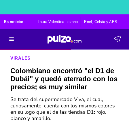
Es noticia:
Laura Valentina Lozano
Enel, Celsia y AES
Po
VIRALES
Colombiano encontró "el D1 de
Dubái" y quedó aterrado con los
precios; es muy similar
Se trata del supermercado Viva, el cual,
curiosamente, cuenta con los mismos colores
en su logo que el de las tiendas D1: rojo,
blanco y amarillo.