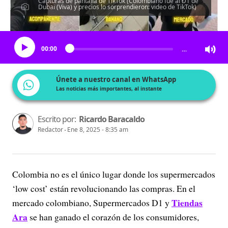
Capturas de pantalla de TikTok (Colombiano fue al D1 de
Dubai (Viva) y precios lo sorprendieron: video de TikTok)
Escucha el artículo
00:00
…
Únete a nuestro canal en WhatsApp
Las noticias más importantes, al instante
Escrito por:
Ricardo Baracaldo
Redactor
Ene 8, 2025 - 8:35 am
Colombia no es el único lugar donde los supermercados
‘low cost’ están revolucionando las compras. En el
Tiendas
mercado colombiano, Supermercados D1 y
Ara
se han ganado el corazón de los consumidores,