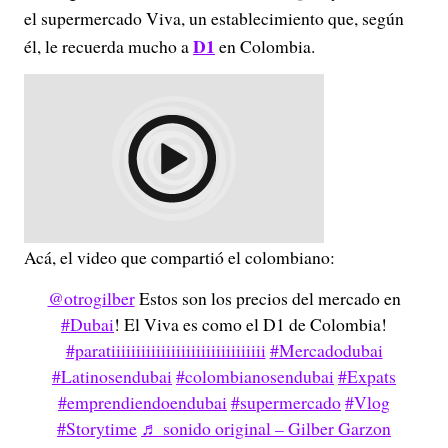
el supermercado Viva, un establecimiento que, según
D1
él, le recuerda mucho a
en Colombia.
Acá, el video que compartió el colombiano:
@otrogilber
Estos son los precios del mercado en
#Dubai
! El Viva es como el D1 de Colombia!
#paratiiiiiiiiiiiiiiiiiiiiiiiiiiiiiii
#Mercadodubai
#Latinosendubai
#colombianosendubai
#Expats
#emprendiendoendubai
#supermercado
#Vlog
#Storytime
♬ sonido original – Gilber Garzon