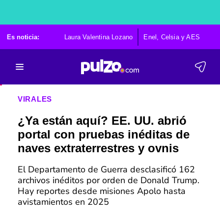
Es noticia:
Laura Valentina Lozano
Enel, Celsia y AES
Po
VIRALES
¿Ya están aquí? EE. UU. abrió
portal con pruebas inéditas de
naves extraterrestres y ovnis
El Departamento de Guerra desclasificó 162
archivos inéditos por orden de Donald Trump.
Hay reportes desde misiones Apolo hasta
avistamientos en 2025