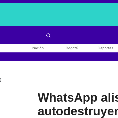
Es noticia:
Laura Valentina Lozano
Enel, Celsia y AES
Nación
Bogotá
Deportes
)
WhatsApp ali
autodestruye