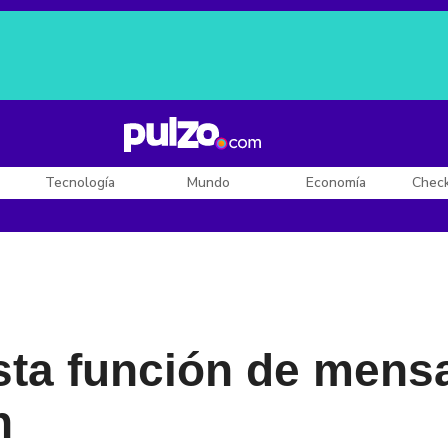
Posesión de De la Espriella
Diego Rueda
Dólar en Colombia
Tecnología
Mundo
Economía
Chec
sta función de mens
n