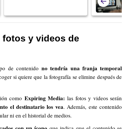
 fotos y videos de
no tendría una franja temporal
tipo de contenido
coger si quiere que la fotografía se elimine después de
Expiring Media:
ción como
las fotos y videos serán
to el destinatario los vea
. Además, este contenido
lar ni en el historial de medios.
cados con un ícono
que indica que el contenido se