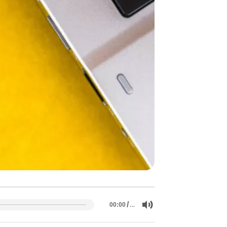
/
…
00:00