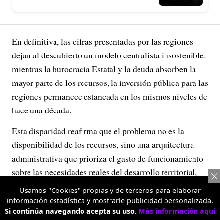
En definitiva, las cifras presentadas por las regiones
dejan al descubierto un modelo centralista insostenible:
mientras la burocracia Estatal y la deuda absorben la
mayor parte de los recursos, la inversión pública para las
regiones permanece estancada en los mismos niveles de
hace una década.
Esta disparidad reafirma que el problema no es la
disponibilidad de los recursos, sino una arquitectura
administrativa que prioriza el gasto de funcionamiento
sobre las necesidades reales del desarrollo territorial,
asfixiando la capacidad de respuesta en las entidades
Usamos "Cookies" propias y de terceros para elaborar
territoriales que siguen dependiendo de las
información estadística y mostrarle publicidad personalizada.
Si continúa navegando acepta su uso.
Más información aquí
transferencias que les hace el Gobierno central y que