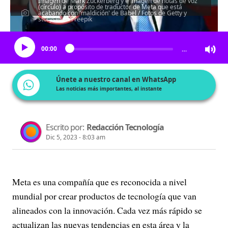
Imagen de Mark Zuckerberg y e imagen de notas de voz
(círculo) a propósito de traductor de Meta que está
acabando con 'maldición' de Babel / Fotos de Getty y
storyset en Freepik
Escucha el artículo
00:00
…
Únete a nuestro canal en WhatsApp
Las noticias más importantes, al instante
Escrito por:
Redacción Tecnología
Dic 5, 2023 - 8:03 am
Meta es una compañía que es reconocida a nivel
mundial por crear productos de tecnología que van
alineados con la innovación. Cada vez más rápido se
actualizan las nuevas tendencias en esta área y la