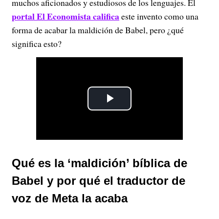
muchos aficionados y estudiosos de los lenguajes. El
portal El Economista califica
este invento como una
forma de acabar la maldición de Babel, pero ¿qué
significa esto?
P
l
a
Qué es la ‘maldición’ bíblica de
y
Babel y por qué el traductor de
V
voz de Meta la acaba