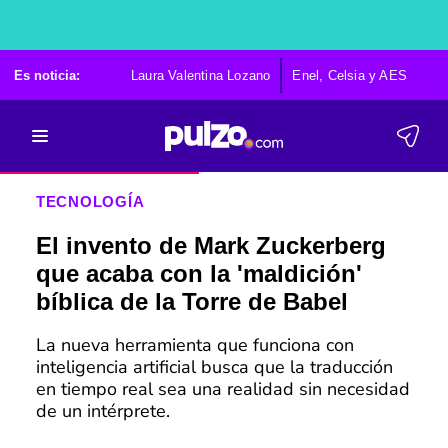
Es noticia:
Laura Valentina Lozano
Enel, Celsia y AES
Po
TECNOLOGÍA
El invento de Mark Zuckerberg
que acaba con la 'maldición'
bíblica de la Torre de Babel
La nueva herramienta que funciona con
inteligencia artificial busca que la traducción
en tiempo real sea una realidad sin necesidad
de un intérprete.