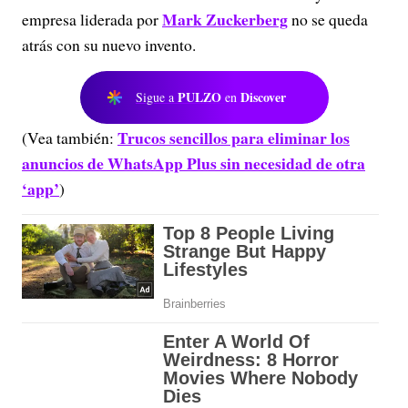
Mark Zuckerberg
empresa liderada por
no se queda
atrás con su nuevo invento.
PULZO
Discover
Sigue a
en
Trucos sencillos para eliminar los
(Vea también:
anuncios de WhatsApp Plus sin necesidad de otra
‘app’
)