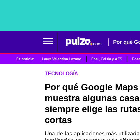
Por qué Go
Es noticia:
Laura Valentina Lozano
Enel, Celsia y AES
Pose
TECNOLOGÍA
Por qué Google Maps
muestra algunas casa
siempre elige las rut
cortas
Una de las aplicaciones más utilizada