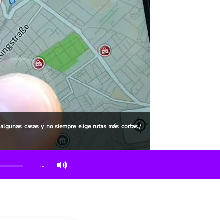
lgunas casas y no siempre elige rutas más cortas./
…