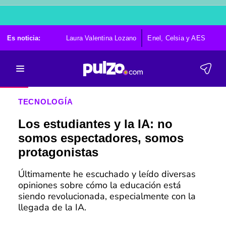
Es noticia:
Laura Valentina Lozano
Enel, Celsia y AES
Po
TECNOLOGÍA
Los estudiantes y la IA: no
somos espectadores, somos
protagonistas
Últimamente he escuchado y leído diversas
opiniones sobre cómo la educación está
siendo revolucionada, especialmente con la
llegada de la IA.