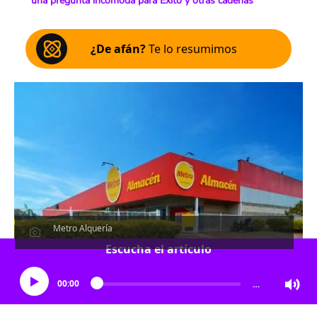
una pregunta incómoda para Éxito y otras cadenas
¿De afán?
Te lo resumimos
Metro Alquería
Escucha el artículo
00:00
…