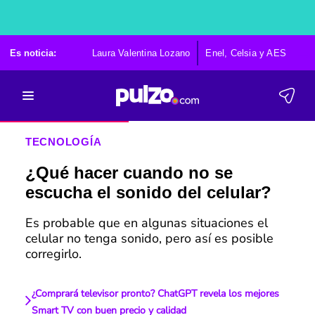
Es noticia:
Laura Valentina Lozano
Enel, Celsia y AES
Po
TECNOLOGÍA
¿Qué hacer cuando no se
escucha el sonido del celular?
Es probable que en algunas situaciones el
celular no tenga sonido, pero así es posible
corregirlo.
¿Comprará televisor pronto? ChatGPT revela los mejores
Smart TV con buen precio y calidad