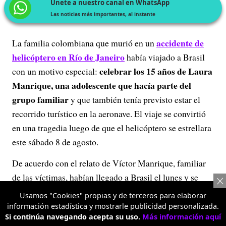
Únete a nuestro canal en WhatsApp
Las noticias más importantes, al instante
accidente de
La familia colombiana que murió en un
helicóptero en Río de Janeiro
había viajado a Brasil
celebrar los 15 años de Laura
con un motivo especial:
Manrique, una adolescente que hacía parte del
grupo familiar
y que también tenía previsto estar el
recorrido turístico en la aeronave. El viaje se convirtió
en una tragedia luego de que el helicóptero se estrellara
este sábado 8 de agosto.
De acuerdo con el relato de Víctor Manrique, familiar
de las víctimas, habían llegado a Brasil el lunes y se
trataba de su primer viaje al país. Durante los días de
Usamos "Cookies" propias y de terceros para elaborar
vacaciones recorrieron diferentes lugares turísticos,
información estadística y mostrarle publicidad personalizada.
Si continúa navegando acepta su uso.
Más información aquí
se trasladaron a
entre ellos Búzios, y posteriormente