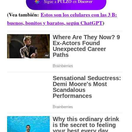
PULZO
Discover
Sigue a
en
(Vea también:
Estos son los celulares con las 3 B:
buenos, bonitos y baratos, según ChatGPT
)