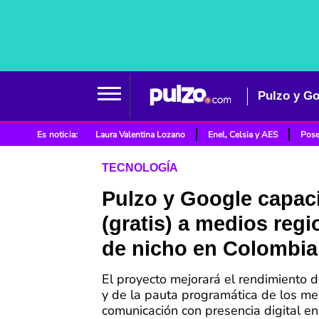
Pulzo y Go
Es noticia:
Laura Valentina Lozano
Enel, Celsia y AES
Pose
TECNOLOGÍA
Pulzo y Google capac
(gratis) a medios regi
de nicho en Colombia
El proyecto mejorará el rendimiento d
y de la pauta programática de los me
comunicación con presencia digital en