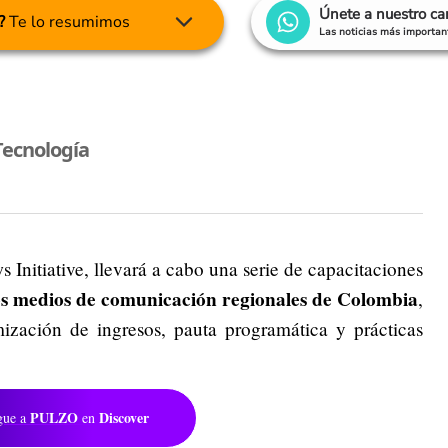
Únete a nuestro c
?
Te lo resumimos
Las noticias más important
Tecnología
nitiative, llevará a cabo una serie de capacitaciones
los medios de comunicación regionales de Colombia
,
ización de ingresos, pauta programática y prácticas
PULZO
Discover
gue a
en