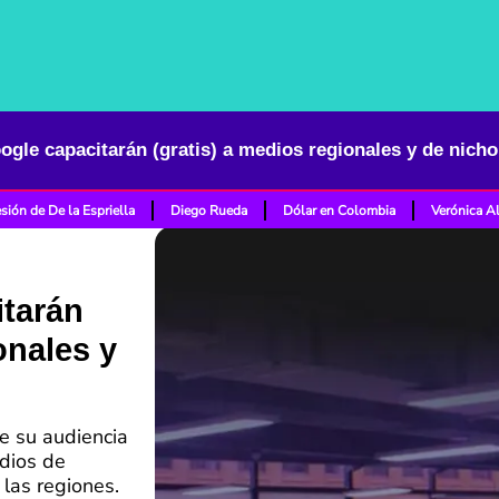
ogle capacitarán (gratis) a medios regionales y de nich
sión de De la Espriella
Diego Rueda
Dólar en Colombia
Verónica A
itarán
onales y
e su audiencia
dios de
 las regiones.