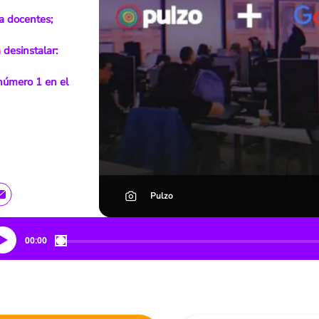
a docentes;
desinstalar:
 número 1 en el
Pulzo
00:00