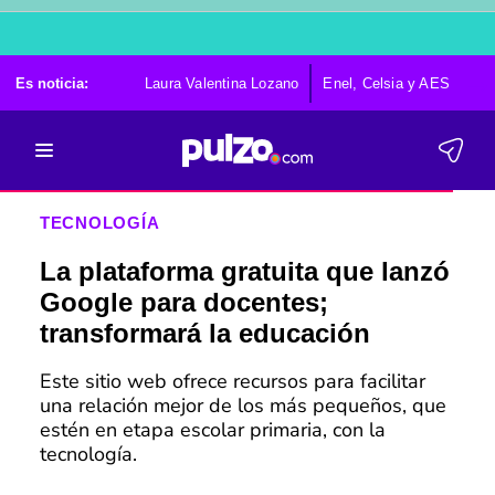
Es noticia:
Laura Valentina Lozano
Enel, Celsia y AES
Po
TECNOLOGÍA
La plataforma gratuita que lanzó
Google para docentes;
transformará la educación
Este sitio web ofrece recursos para facilitar
una relación mejor de los más pequeños, que
estén en etapa escolar primaria, con la
tecnología.