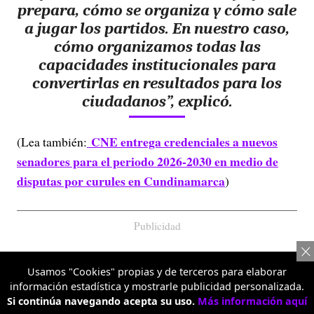
prepara, cómo se organiza y cómo sale
a jugar los partidos. En nuestro caso,
cómo organizamos todas las
capacidades institucionales para
convertirlas en resultados para los
ciudadanos”, explicó.
CNE entrega credenciales a nuevos
(Lea también:
senadores para el periodo 2026-2030 en medio de
disputas por curules en Cundinamarca
)
Publicidad
Usamos "Cookies" propias y de terceros para elaborar
información estadística y mostrarle publicidad personalizada.
Si continúa navegando acepta su uso.
Más información aquí