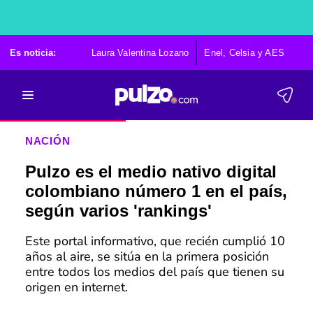
Es noticia:
Laura Valentina Lozano
Enel, Celsia y AES
Po
NACIÓN
Pulzo es el medio nativo digital
colombiano número 1 en el país,
según varios 'rankings'
Este portal informativo, que recién cumplió 10
años al aire, se sitúa en la primera posición
entre todos los medios del país que tienen su
origen en internet.