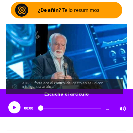
¿De afán?
Te lo resumimos
ADRES fortalece el control del gasto en salud con
inteligencia artificial
Escucha el artículo
00:00
…