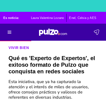
Es noticia:
Laura Valentina Lozano
Enel, Celsia y AES
Po
VIVIR BIEN
Qué es 'Experto de Expertos', el
exitoso formato de Pulzo que
conquista en redes sociales
Esta iniciativa, que ya ha capturado la
atención y el interés de miles de usuarios,
ofrece consejos prácticos y valiosos de
referentes en diversas industrias.