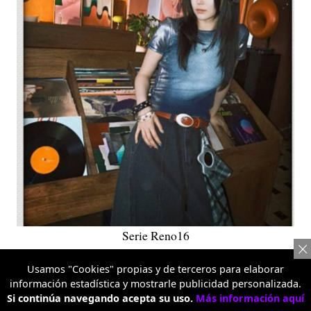
Serie Reno16
Dentro de la aplicación de Fotos, y de manera nativa,
Usamos "Cookies" propias y de terceros para elaborar
reúne un conjunto de herramientas impulsadas por IA
información estadística y mostrarle publicidad personalizada.
pensadas para una narrativa más dinámica y
Si continúa navegando acepta su uso.
Más información aquí