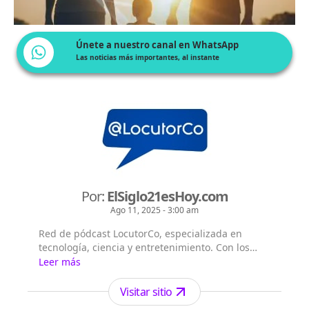
Únete a nuestro canal en WhatsApp
Las noticias más importantes, al instante
Por:
ElSiglo21esHoy.com
Ago 11, 2025 - 3:00 am
Red de pódcast LocutorCo, especializada en
tecnología, ciencia y entretenimiento. Con los
siguientes títulos pódcast: - El Siglo 21 es Hoy -
Leer más
Flash Diario - Lecturas Misteriosas - EntreVistas
Visitar sitio