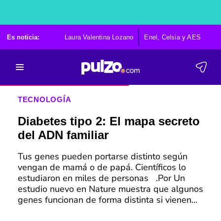
Es noticia:
Laura Valentina Lozano
Enel, Celsia y AES
Po
TECNOLOGÍA
Diabetes tipo 2: El mapa secreto
del ADN familiar
Tus genes pueden portarse distinto según
vengan de mamá o de papá. Científicos lo
estudiaron en miles de personas .Por Un
estudio nuevo en Nature muestra que algunos
genes funcionan de forma distinta si vienen...