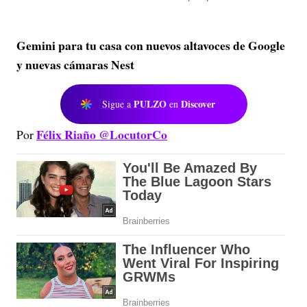
Gemini para tu casa con nuevos altavoces de Google
y nuevas cámaras Nest
PULZO
Discover
Sigue a
en
Félix Riaño @LocutorCo
Por