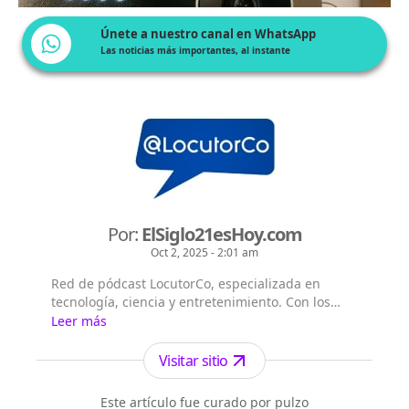
Únete a nuestro canal en WhatsApp
Las noticias más importantes, al instante
Por:
ElSiglo21esHoy.com
Oct 2, 2025 - 2:01 am
Red de pódcast LocutorCo, especializada en
tecnología, ciencia y entretenimiento. Con los
siguientes títulos pódcast: - El Siglo 21 es Hoy -
Leer más
Flash Diario - Lecturas Misteriosas - EntreVistas
Visitar sitio
Este artículo fue curado por pulzo